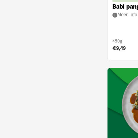
Babi pan
Meer info
450g
Product prij
€9,49