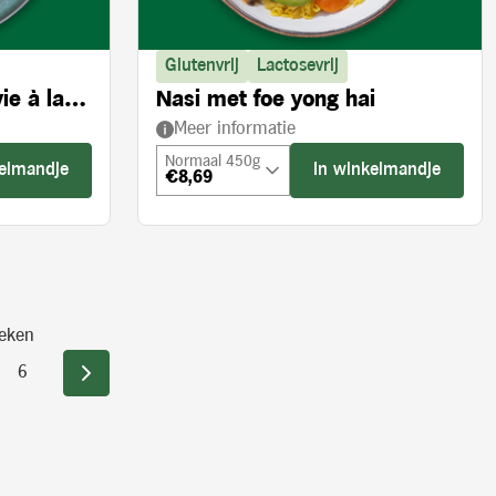
Glutenvrij
Lactosevrij
ie à la
Nasi met foe yong hai
Meer informatie
Normaal 450g
kelmandje
In winkelmandje
€8,69
eken
6