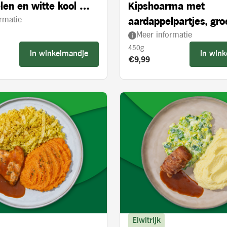
len en witte kool met
Kipshoarma met
rmatie
 appelstukjes
aardappelpartjes, gr
Meer informatie
en knoflooksaus
450g
In winkelmandje
In win
s:
Product prijs:
€9,99
Eiwitrijk