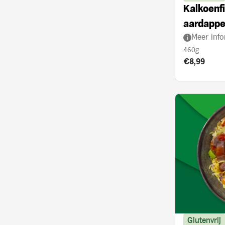
Kalkoenfi
aardappe
Meer info
met kerr
460g
Product prij
€8,99
Glutenvrij