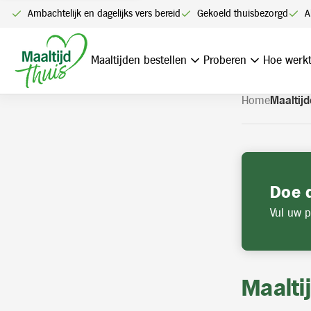
U kunt alleen bestellen me
Ambachtelijk en dagelijks vers bereid
Gekoeld thuisbezorgd
A
Navigatie
overslaan
Maaltijden bestellen
Proberen
Hoe werkt
Home
Maaltijd
Doe 
Vul uw p
Maalti