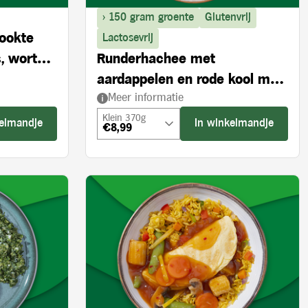
> 150 gram groente
Glutenvrij
rookte
Lactosevrij
, wortel
Runderhachee met
aardappelen en rode kool met
Meer informatie
appel
Klein 370g
kelmandje
In winkelmandje
€8,99