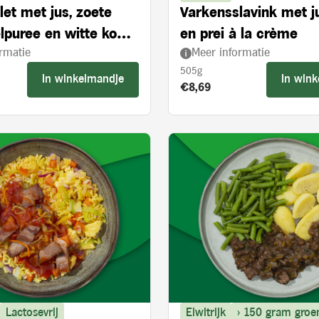
let met jus, zoete
Varkensslavink met j
lpuree en witte kool
en prei à la crème
rmatie
Meer informatie
ie en appelstukjes
505g
In winkelmandje
In win
s:
Product prijs:
€8,69
Lactosevrij
Eiwitrijk
> 150 gram groe