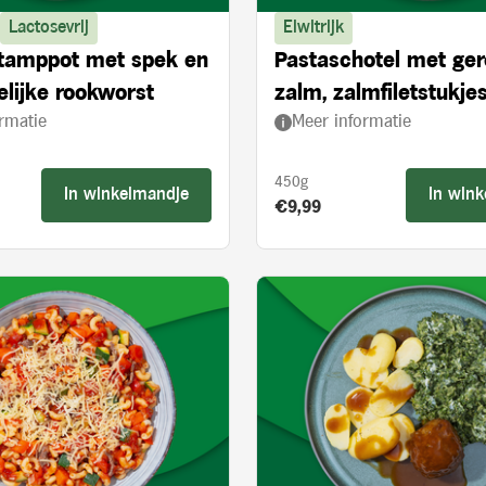
Lactosevrij
Eiwitrijk
stamppot met spek en
Pastaschotel met ge
lijke rookworst
zalm, zalmfiletstukjes
rmatie
Meer informatie
en spinazie
450g
In winkelmandje
In win
s:
Product prijs:
€9,99