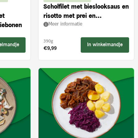
Scholfilet met bieslooksaus en
et
risotto met prei en
Meer informatie
ziebonen
ovengedroogde tomaten
390g
kelmandje
In winkelmandje
Product prijs:
€9,99