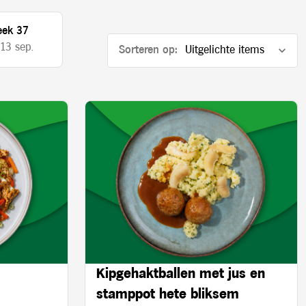
ek 37
 13 sep.
Sorteren op:
Kipgehaktballen met jus en
stamppot hete bliksem