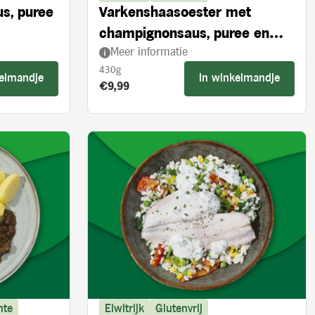
us, puree
Varkenshaasoester met
champignonsaus, puree en
Meer informatie
broccoli
430g
kelmandje
In winkelmandje
Product prijs:
€9,99
nte
Eiwitrijk
Glutenvrij