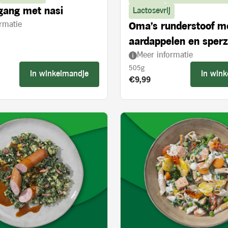
gang met nasi
Lactosevrij
rmatie
Oma's runderstoof m
aardappelen en sper
Meer informatie
505g
In winkelmandje
In win
s:
Product prijs:
€9,99