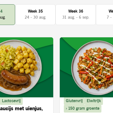
34
Week 35
Week 36
We
aug.
24 - 30 aug.
31 aug. - 6 sep.
7 -
Lactosevrij
Glutenvrij
Eiwitrijk
aucijs met uienjus,
> 150 gram groente