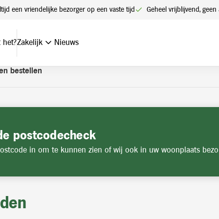
t een account. Heeft u nog geen account? Vraag hier uw account
ltijd een vriendelijke bezorger op een vaste tijd
Geheel vrijblijvend, ge
 het?
Zakelijk
Nieuws
en bestellen
de postcodecheck
ostcode in om te kunnen zien of wij ook in uw woonplaats bezo
jden