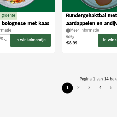
Rundergehaktbal met
 groente
 bolognese met kaas
aardappelen en andijv
rmatie
Meer informatie
crème
505g
0g
In winkelmandje
In win
Product prijs:
€8,99
Pagina
1
van
14
bek
1
2
3
4
5