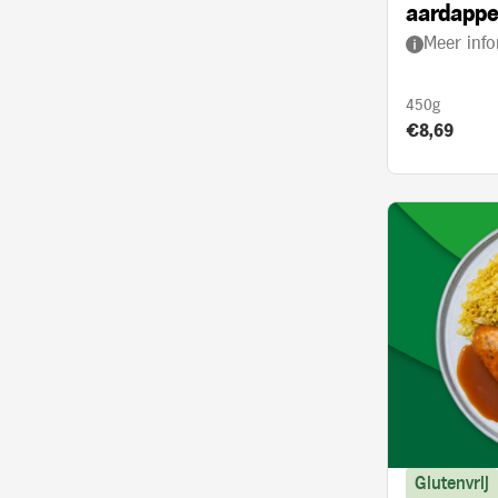
aardappe
Meer info
kerrie en
450g
Product prij
€8,69
Glutenvrij