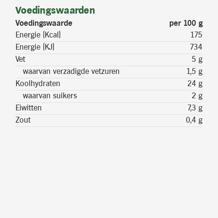
Voedingswaarden
Voedingswaarde
per 100 g
Energie (Kcal)
175
Energie (KJ)
734
Vet
5 g
waarvan verzadigde vetzuren
1,5 g
Koolhydraten
24 g
waarvan suikers
2 g
Eiwitten
7,3 g
Zout
0,4 g