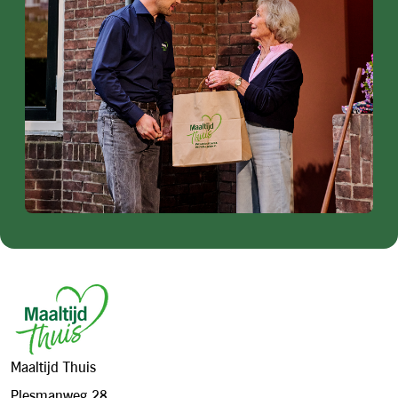
Footer
Maaltijd Thuis
Plesmanweg 28