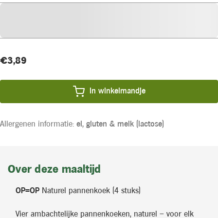
Huidige
Actieprijs
€3,89
voorraad:
In winkelmandje
Allergenen informatie:
ei,
gluten &
melk (lactose)
Over deze maaltijd
OP=OP
Naturel pannenkoek (4 stuks)
Vier ambachtelijke pannenkoeken, naturel – voor elk