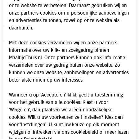
Klantenservice & Info
onze website te verbeteren. Daarnaast gebruiken wij en
onze partners cookies om u persoonlijke aanbevelingen
Hoe werkt het?
en advertenties te tonen, zowel op onze website als
Account aanvragen
daarbuiten.
Contact
Met deze cookies verzamelen wij en onze partners
Veelgestelde vragen
informatie over uw klik- en zoekgedrag binnen
Over ons
MaaltijdThuis.nl. Onze partners kunnen ook informatie
Werken bij
verzamelen over uw gedrag buiten onze website. Zo
kunnen we onze website, aanbevelingen en advertenties
Nieuws
beter afstemmen op uw interesses.
Nieuwsbrief
Wanneer u op 'Accepteren' klikt, geeft u toestemming
Schrijf u in voor onze nieuwsbrief en blijf op de hoogte van
voor het gebruik van alle cookies. Kiest u voor
updates over Maaltijd Thuis!
'Weigeren', dan plaatsen we alleen noodzakelijke
E-mailadres
cookies. Wilt u uw voorkeuren zelf instellen? Kies dan
voor 'Instellingen'. U kunt uw keuze op elk moment
wijzigen of intrekken via ons cookiebeleid of meer lezen