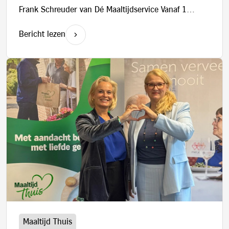
Frank Schreuder van Dé Maaltijdservice Vanaf 1
januari 2026 maakt Dé Maa
Bericht lezen
blog.category_label:
Maaltijd Thuis