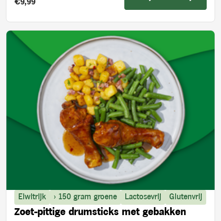
Product prijs:
€9,99
Eiwitrijk
> 150 gram groene
Lactosevrij
Glutenvrij
Zoet-pittige drumsticks met gebakken