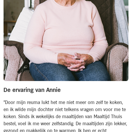
De ervaring van Annie
D
"Door mijn reuma lukt het me niet meer om zelf te koken,
"
n
en ik wilde mijn dochter niet telkens vragen om voor me te
m
koken. Sinds ik wekelijks de maaltijden van Maaltijd Thuis
v
bestel, voel ik me weer zelfstandig. De maaltijden zijn lekker,
h
gezond en makkelijk op te warmen. Ik ben er echt
m