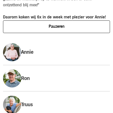
ontzettend blij mee!"
h
Daarom koken wij 6x in de week met plezier voor Annie!
D
Pauzeren
Annie
Ron
Truus