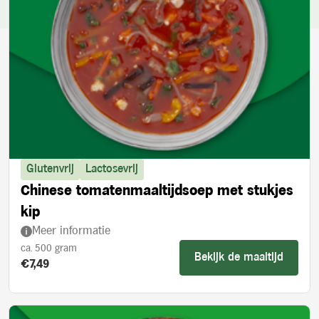
Glutenvrij
Lactosevrij
Chinese tomatenmaaltijdsoep met stukjes
kip
Meer informatie
ca. 500 gram
Bekijk de maaltijd
Product prijs:
€7,49