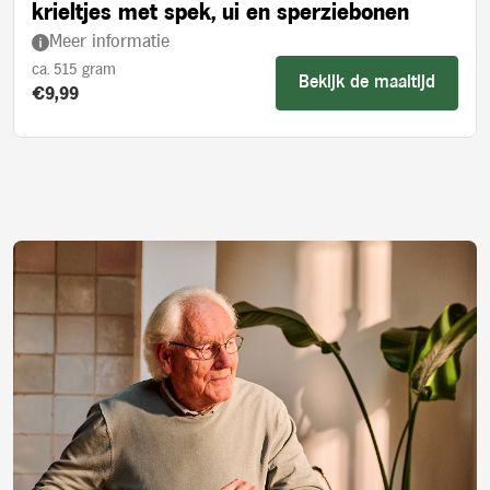
krieltjes met spek, ui en sperziebonen
Meer informatie
ca. 515 gram
Bekijk de maaltijd
Product prijs:
€9,99