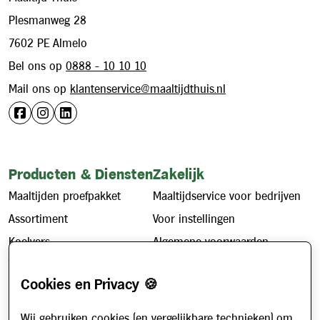
Plesmanweg 28
7602 PE Almelo
Bel ons op
0888 - 10 10 10
Mail ons op
klantenservice@maaltijdthuis.nl
Producten & Diensten
Zakelijk
Maaltijden proefpakket
Maaltijdservice voor bedrijven
Assortiment
Voor instellingen
Koelvers
Algemene voorwaarden
Vriesvers
Privacybeleid
Cookies en Privacy 🍪
Cookiebeleid
Wij gebruiken cookies (en vergelijkbare technieken) om