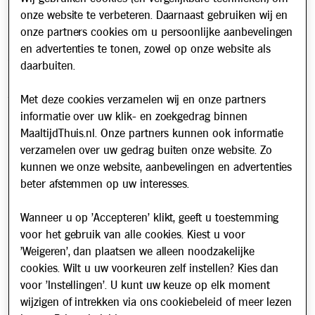
Klantenservice & Info
onze website te verbeteren. Daarnaast gebruiken wij en
onze partners cookies om u persoonlijke aanbevelingen
Hoe werkt het?
en advertenties te tonen, zowel op onze website als
Account aanvragen
daarbuiten.
Contact
Met deze cookies verzamelen wij en onze partners
Veelgestelde vragen
informatie over uw klik- en zoekgedrag binnen
Over ons
MaaltijdThuis.nl. Onze partners kunnen ook informatie
Werken bij
verzamelen over uw gedrag buiten onze website. Zo
kunnen we onze website, aanbevelingen en advertenties
Nieuws
beter afstemmen op uw interesses.
Nieuwsbrief
Wanneer u op 'Accepteren' klikt, geeft u toestemming
Schrijf u in voor onze nieuwsbrief en blijf op de hoogte van
voor het gebruik van alle cookies. Kiest u voor
updates over Maaltijd Thuis!
'Weigeren', dan plaatsen we alleen noodzakelijke
E-mailadres
cookies. Wilt u uw voorkeuren zelf instellen? Kies dan
voor 'Instellingen'. U kunt uw keuze op elk moment
wijzigen of intrekken via ons cookiebeleid of meer lezen