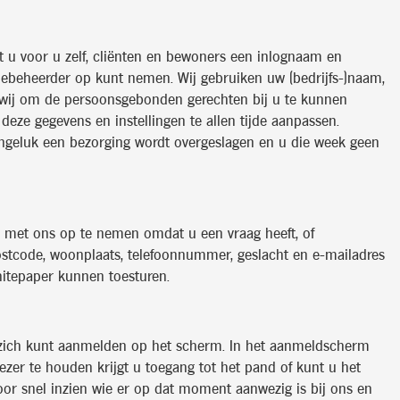
t u voor u zelf, cliënten en bewoners een inlognaam en
iebeheerder op kunt nemen. Wij gebruiken uw (bedrijfs-)naam,
n wij om de persoonsgebonden gerechten bij u te kunnen
eze gegevens en instellingen te allen tijde aanpassen.
r ongeluk een bezorging wordt overgeslagen en u die week geen
ct met ons op te nemen omdat u een vraag heeft, of
postcode, woonplaats, telefoonnummer, geslacht en e-mailadres
hitepaper kunnen toesturen.
u zich kunt aanmelden op het scherm. In het aanmeldscherm
er te houden krijgt u toegang tot het pand of kunt u het
door snel inzien wie er op dat moment aanwezig is bij ons en