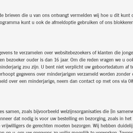
de brieven die u van ons ontvangt vermelden wij hoe u dit kunt 
programma kunt u ook de afmeldoptie gebruiken of ons blokkeren.
egevens te verzamelen over websitebezoekers of klanten die jonge
f een bezoeker ouder is dan 16 jaar. Om die reden vragen we u 
derjarig zou zijn. U bent niet verplicht uw geboortedatum af te
erhoopt gegevens over minderjarigen verzameld worden zonder ou
ld over een minderjarige, neem dan contact op met ons via 0888
es samen, zoals bijvoorbeeld welzijnsorganisaties die (in samenwe
eer dat nodig is voor uw bestelling en bezorging, zoals in het g
 vrijwilligers de gerechten moeten bezorgen. Wij hebben duideli