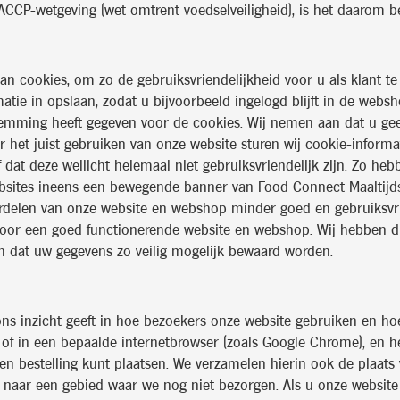
HACCP-wetgeving (wet omtrent voedselveiligheid), is het daarom b
n cookies, om zo de gebruiksvriendelijkheid voor u als klant 
atie in opslaan, zodat u bijvoorbeeld ingelogd blijft in de websh
emming heeft gegeven voor de cookies. Wij nemen aan dat u gee
 het juist gebruiken van onze website sturen wij cookie-informa
 dat deze wellicht helemaal niet gebruiksvriendelijk zijn. Zo he
ebsites ineens een bewegende banner van Food Connect Maaltijdser
delen van onze website en webshop minder goed en gebruiksvrie
voor een goed functionerende website en webshop. Wij hebben d
n dat uw gegevens zo veilig mogelijk bewaard worden.
ons inzicht geeft in hoe bezoekers onze website gebruiken en hoe
 of in een bepaalde internetbrowser (zoals Google Chrome), en h
en bestelling kunt plaatsen. We verzamelen hierin ook de plaats
 naar een gebied waar we nog niet bezorgen. Als u onze website