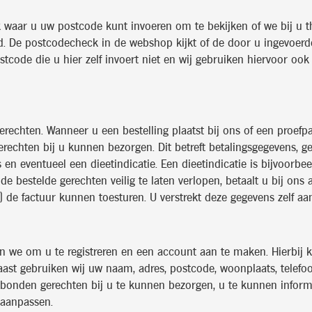
waar u uw postcode kunt invoeren om te bekijken of we bij u th
ed. De postcodecheck in de webshop kijkt of de door u ingevoer
code die u hier zelf invoert niet en wij gebruiken hiervoor ook 
gerechten. Wanneer u een bestelling plaatst bij ons of een proe
rechten bij u kunnen bezorgen. Dit betreft betalingsgegevens, g
n eventueel een dieetindicatie. Een dieetindicatie is bijvoorbe
de bestelde gerechten veilig te laten verlopen, betaalt u bij on
 de factuur kunnen toesturen. U verstrekt deze gegevens zelf aa
en we om u te registreren en een account aan te maken. Hierbij
naast gebruiken wij uw naam, adres, postcode, woonplaats, telef
ebonden gerechten bij u te kunnen bezorgen, u te kunnen inform
 aanpassen.