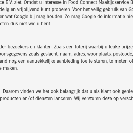
B.V. ziet. Omdat u interesse in Food Connect Maaltijdservice B.
elig en vrijblijvend kunt proberen. Voor het veilig gebruik van
over wat Google bij mag houden. Zo mag Google de informatie nie
eten dus niet wie u bent.
er bezoekers en klanten. Zoals een loterij waarbij u leuke prij
oonsgegevens zoals geslacht, naam, adres, woonplaats, postcode
nd nog een aantrekkelijke aanbieding toe te sturen, te meten o
te maken.
. Daarom vinden we het ook belangrijk dat u als klant ook genie
 producten en/of diensten lanceren. Wij versturen deze op versc
n