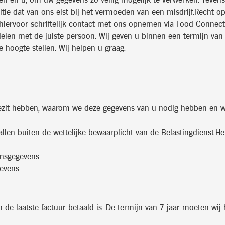
n en u, om uw gegevens zo veilig mogelijk te verwerken. Tevens
itie dat van ons eist bij het vermoeden van een misdrijf.Recht op
hiervoor schriftelijk contact met ons opnemen via Food Connect,
delen met de juiste persoon. Wij geven u binnen een termijn van
 hoogte stellen. Wij helpen u graag.
 bezit hebben, waarom we deze gegevens van u nodig hebben en
llen buiten de wettelijke bewaarplicht van de Belastingdienst.H
onsgegevens
evens
de laatste factuur betaald is. De termijn van 7 jaar moeten wij