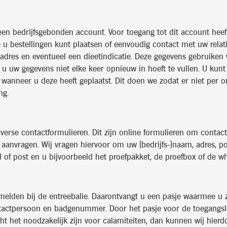
een bedrijfsgebonden account. Voor toegang tot dit account heef
u bestellingen kunt plaatsen of eenvoudig contact met uw relat
ladres en eventueel een dieetindicatie. Deze gegevens gebruike
 uw gegevens niet elke keer opnieuw in hoeft te vullen. U kunt d
en wanneer u deze heeft geplaatst. Dit doen we zodat er niet pe
ng.
iverse contactformulieren. Dit zijn online formulieren om conta
t aanvragen. Wij vragen hiervoor om uw (bedrijfs-)naam, adres, 
 of post en u bijvoorbeeld het proefpakket, de proefbox of de w
 melden bij de entreebalie. Daarontvangt u een pasje waarmee 
tactpersoon en badgenummer. Door het pasje voor de toegangslez
cht het noodzakelijk zijn voor calamiteiten, dan kunnen wij hier