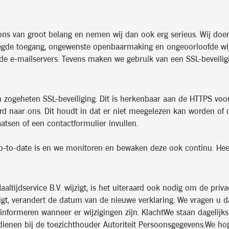
 ons van groot belang en nemen wij dan ook erg serieus. Wij doe
de toegang, ongewenste openbaarmaking en ongeoorloofde wijzigi
igde e-mailservers. Tevens maken we gebruik van een SSL-beveilig
zogeheten SSL-beveiliging. Dit is herkenbaar aan de HTTPS voor h
urd naar ons. Dit houdt in dat er niet meegelezen kan worden o
aatsen of een contactformulier invullen.
-to-date is en we monitoren en bewaken deze ook continu. Heeft 
tijdservice B.V. wijzigt, is het uiteraard ook nodig om de priv
zigt, verandert de datum van de nieuwe verklaring. We vragen u 
 informeren wanneer er wijzigingen zijn. KlachtWe staan dagelijk
dienen bij de toezichthouder Autoriteit Persoonsgegevens.We hope