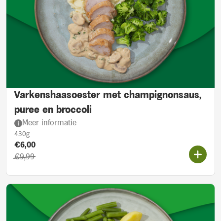
Varkenshaasoester met champignonsaus,
puree en broccoli
Meer informatie
430g
Product prijs::
Actieprijs:
€6,00
Oorspronkelijke prijs:
€9,99