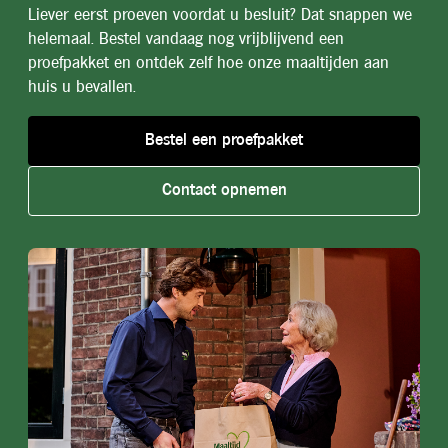
Liever eerst proeven voordat u besluit? Dat snappen we
helemaal. Bestel vandaag nog vrijblijvend een
proefpakket en ontdek zelf hoe onze maaltijden aan
huis u bevallen.
Bestel een proefpakket
Zoutarm
Maaltijden met minder zout, speciaal
samengesteld voor een bewuste voeding
Contact opnemen
Aanhef
Verplicht veld
Mevrouw
De heer
Familie
Overig / Anders