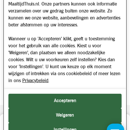
Over ons
MaaltijdThuis.nl. Onze partners kunnen ook informatie
Werken bij
verzamelen over uw gedrag buiten onze website. Zo
Geboortedatum
kunnen we onze website, aanbevelingen en advertenties
Nieuws
beter afstemmen op uw interesses.
Nieuwsbrief
Wanneer u op 'Accepteren' klikt, geeft u toestemming
Hoe bent u bij Maaltijd Thuis terecht
Verplicht
Schrijf u in voor onze nieuwsbrief en blijf op de hoogte van
voor het gebruik van alle cookies. Kiest u voor
veld
gekomen?
updates over Maaltijd Thuis!
'Weigeren', dan plaatsen we alleen noodzakelijke
E-mailadres
cookies. Wilt u uw voorkeuren zelf instellen? Kies dan
voor 'Instellingen'. U kunt uw keuze op elk moment
wijzigen of intrekken via ons cookiebeleid of meer lezen
Kortingscode/Vouchercode
in ons
Privacybeleid
.
Accepteren
Opmerkingen
Weigeren
Beveiligde betaling middels SEPA incasso. Getoonde prijzen
0/4
maaltijden gekozen
1
zijn inclusief BTW.
Instellingen