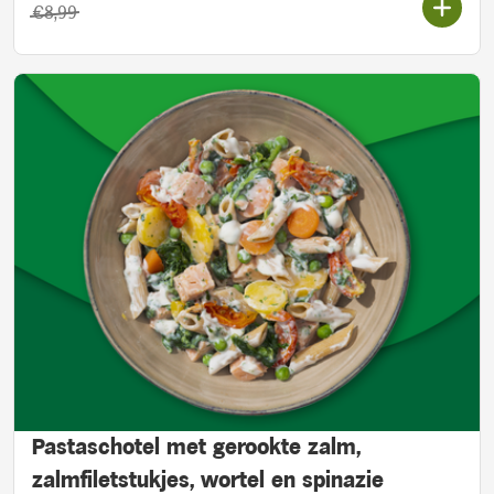
Oorspronkelijke prijs:
€8,99
Pastaschotel met gerookte zalm,
zalmfiletstukjes, wortel en spinazie