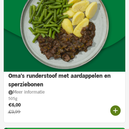
Oma's runderstoof met aardappelen en
sperziebonen
Meer informatie
505g
Product prijs::
Actieprijs:
€6,00
Oorspronkelijke prijs:
€9,99