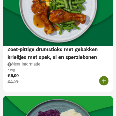
Zoet-pittige drumsticks met gebakken
krieltjes met spek, ui en sperziebonen
Meer informatie
515g
Product prijs::
Actieprijs:
€6,00
Oorspronkelijke prijs:
€9,99