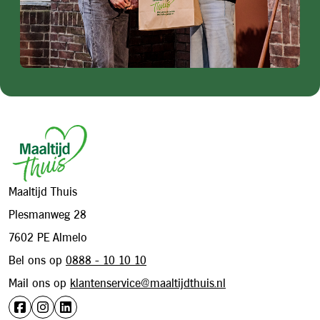
Voornaam
Verplicht veld
Achternaam
Verplicht veld
Footer
Straatnaam
Verplicht veld
Maaltijd Thuis
Plesmanweg 28
Huisnummer
Verplicht veld
7602 PE Almelo
Bel ons op
0888 - 10 10 10
Mail ons op
klantenservice@maaltijdthuis.nl
Toevoeging