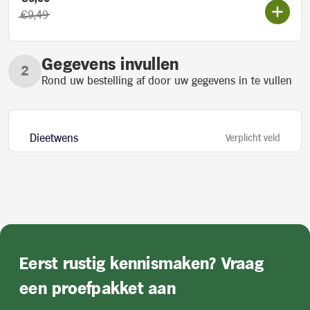
Oorspronkelijke prijs:
€9,49
Gegevens invullen
Rond uw bestelling af door uw gegevens in te vullen
Dieetwens
Verplicht veld
Regulier
Eerst rustig kennismaken? Vraag
Lekkere maaltijden met de vertrouwde
receptuur en samenstelling
een proefpakket aan