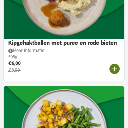
Kipgehaktballen met puree en rode bieten
Meer informatie
505g
Product prijs::
Actieprijs:
€6,00
Oorspronkelijke prijs:
€8,99