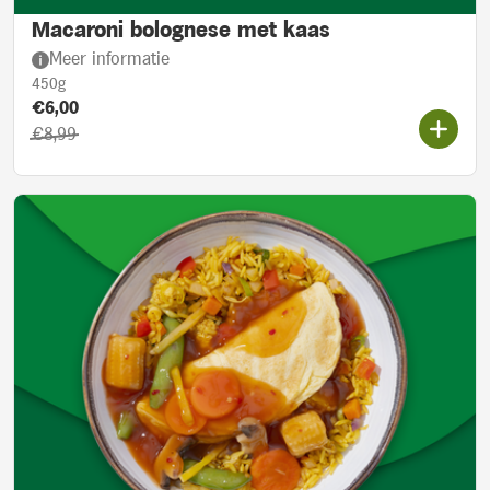
Macaroni bolognese met kaas
Meer informatie
450g
Product prijs::
Actieprijs:
€6,00
Oorspronkelijke prijs:
€8,99