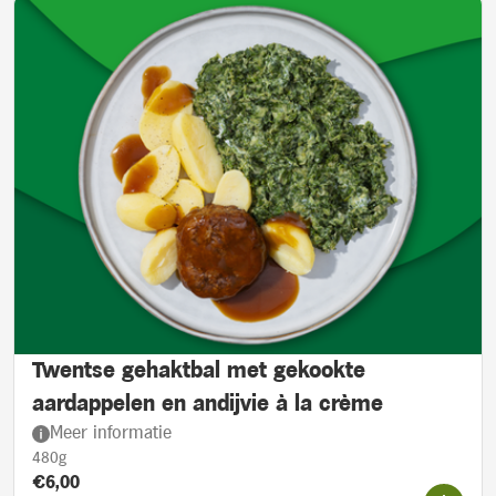
Twentse gehaktbal met gekookte
aardappelen en andijvie à la crème
Meer informatie
480g
Product prijs::
Actieprijs:
€6,00