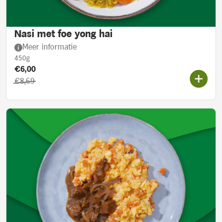
Nasi met foe yong hai
Meer informatie
450g
Product prijs::
Actieprijs:
€6,00
Oorspronkelijke prijs:
€8,69