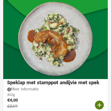
Speklap met stamppot andijvie met spek
Meer informatie
460g
Product prijs::
Actieprijs:
€6,00
Oorspronkelijke prijs:
€8,69