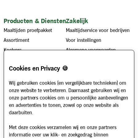
Producten & Diensten
Zakelijk
Postcode
Verplicht veld
Maaltijden proefpakket
Maaltijdservice voor bedrijven
Assortiment
Voor instellingen
Koelvers
Algemene voorwaarden
Plaats
Verplicht veld
Vriesvers
Privacybeleid
Cookies en Privacy 🍪
Cookiebeleid
Wij gebruiken cookies (en vergelijkbare technieken) om
Telefoonnummer
Verplicht veld
Klantenservice & Info
onze website te verbeteren. Daarnaast gebruiken wij en
onze partners cookies om u persoonlijke aanbevelingen
Hoe werkt het?
en advertenties te tonen, zowel op onze website als
Account aanvragen
daarbuiten.
E-mailadres
Verplicht veld
Contact
Met deze cookies verzamelen wij en onze partners
Veelgestelde vragen
informatie over uw klik- en zoekgedrag binnen