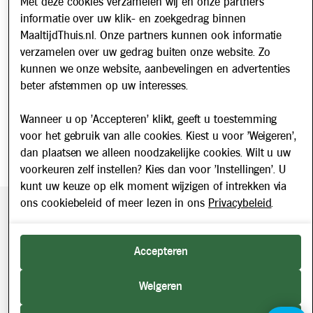
Met deze cookies verzamelen wij en onze partners
informatie over uw klik- en zoekgedrag binnen
Nieuwsbrief
MaaltijdThuis.nl. Onze partners kunnen ook informatie
Schrijf u in voor onze nieuwsbrief en blijf op de hoogte van
verzamelen over uw gedrag buiten onze website. Zo
updates over Maaltijd Thuis!
kunnen we onze website, aanbevelingen en advertenties
E-mailadres
beter afstemmen op uw interesses.
Wanneer u op 'Accepteren' klikt, geeft u toestemming
voor het gebruik van alle cookies. Kiest u voor 'Weigeren',
dan plaatsen we alleen noodzakelijke cookies. Wilt u uw
voorkeuren zelf instellen? Kies dan voor 'Instellingen'. U
kunt uw keuze op elk moment wijzigen of intrekken via
ons cookiebeleid of meer lezen in ons
Privacybeleid
.
Beveiligde betaling middels SEPA incasso. Getoonde prijzen
zijn inclusief BTW.
Accepteren
2026 © Maaltijd Thuis. Alle rechten voorbehouden.
Weigeren