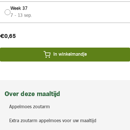
Week 37
7 - 13 sep.
Huidige
Product
€0,65
voorraad:
prijs:
In winkelmandje
Over deze maaltijd
Appelmoes zoutarm
Extra zoutarm appelmoes voor uw maaltijd