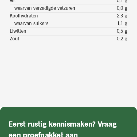
Vet
0,1 g
waarvan verzadigde vetzuren
0,0 g
Koolhydraten
2,3 g
waarvan suikers
1,1 g
Eiwitten
0,5 g
Zout
0,2 g
Eerst rustig kennismaken? Vraag
een proefpakket aan