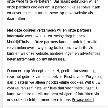
onze website te verbeteren. Daarnaast gebruiken wij en
Over ons
onze partners cookies om u persoonlijke aanbevelingen
en advertenties te tonen, zowel op onze website als
Werken bij
daarbuiten.
Nieuws
Met deze cookies verzamelen wij en onze partners
informatie over uw klik- en zoekgedrag binnen
Nieuwsbrief
MaaltijdThuis.nl. Onze partners kunnen ook informatie
Schrijf u in voor onze nieuwsbrief en blijf op de hoogte van
verzamelen over uw gedrag buiten onze website. Zo
updates over Maaltijd Thuis!
kunnen we onze website, aanbevelingen en advertenties
E-mailadres
beter afstemmen op uw interesses.
Wanneer u op 'Accepteren' klikt, geeft u toestemming
voor het gebruik van alle cookies. Kiest u voor 'Weigeren',
dan plaatsen we alleen noodzakelijke cookies. Wilt u uw
voorkeuren zelf instellen? Kies dan voor 'Instellingen'. U
kunt uw keuze op elk moment wijzigen of intrekken via
ons cookiebeleid of meer lezen in ons
Privacybeleid
.
Beveiligde betaling middels SEPA incasso. Getoonde prijzen