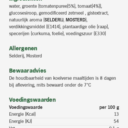
water, groente (tomatenpuree(5%), tomaat(4%)),
glucosesiroop, gemodificeerd zetmeel , gistextract,
natuurlijk aroma (
SELDERIJ
,
MOSTERD
),
verdikkingsmiddel (E1414), plantaardige olie (raap),
specerijen (curkuma, foelie), voedingszuur (E330)
Allergenen
Selderij, Mosterd
Bewaaradvies
De houdbaarheid van koelverse maaltijden is 8 dagen
bij aflevering, mits bewaard onder de 7°C
Voedingswaarden
Voedingswaarde
per 100 g
Energie (Kcal)
13
Energie (KJ)
54