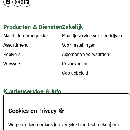
Producten & Diensten
Zakelijk
Maaltijden proefpakket
Maaltijdservice voor bedrijven
Assortiment
Voor instellingen
Koelvers
Algemene voorwaarden
Vriesvers
Privacybeleid
Cookiebeleid
Klantenservice & Info
Hoe werkt het?
Account aanvragen
Cookies en Privacy 🍪
Contact
Wij gebruiken cookies (en vergelijkbare technieken) om
Veelgestelde vragen