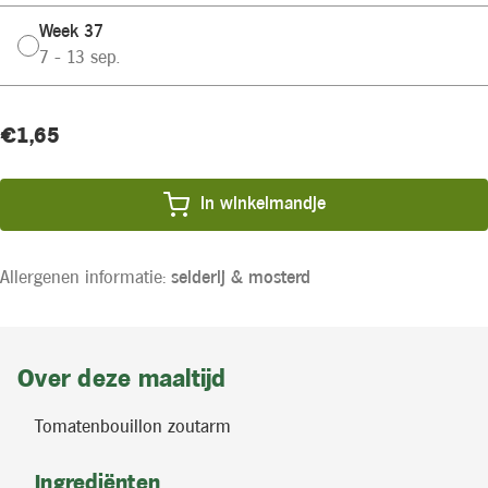
Week 37
7 - 13 sep.
Huidige
Product
€1,65
voorraad:
prijs:
In winkelmandje
Allergenen informatie:
selderij &
mosterd
Over deze maaltijd
Tomatenbouillon zoutarm
Ingrediënten