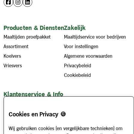
Producten & Diensten
Zakelijk
Maaltijden proefpakket
Maaltijdservice voor bedrijven
Assortiment
Voor instellingen
Koelvers
Algemene voorwaarden
Vriesvers
Privacybeleid
Cookiebeleid
Klantenservice & Info
Hoe werkt het?
Account aanvragen
Cookies en Privacy 🍪
Contact
Wij gebruiken cookies (en vergelijkbare technieken) om
Veelgestelde vragen