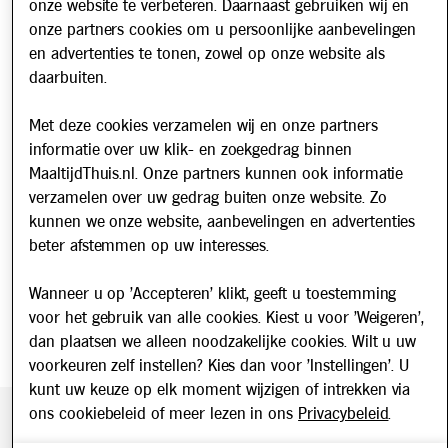
onze website te verbeteren. Daarnaast gebruiken wij en
Over ons
onze partners cookies om u persoonlijke aanbevelingen
en advertenties te tonen, zowel op onze website als
Werken bij
daarbuiten.
Nieuws
Met deze cookies verzamelen wij en onze partners
informatie over uw klik- en zoekgedrag binnen
Nieuwsbrief
MaaltijdThuis.nl. Onze partners kunnen ook informatie
Schrijf u in voor onze nieuwsbrief en blijf op de hoogte van
verzamelen over uw gedrag buiten onze website. Zo
updates over Maaltijd Thuis!
kunnen we onze website, aanbevelingen en advertenties
E-mailadres
beter afstemmen op uw interesses.
Wanneer u op 'Accepteren' klikt, geeft u toestemming
voor het gebruik van alle cookies. Kiest u voor 'Weigeren',
dan plaatsen we alleen noodzakelijke cookies. Wilt u uw
voorkeuren zelf instellen? Kies dan voor 'Instellingen'. U
kunt uw keuze op elk moment wijzigen of intrekken via
ons cookiebeleid of meer lezen in ons
Privacybeleid
.
Beveiligde betaling middels SEPA incasso. Getoonde prijzen