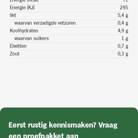
Energie (Kcal)
71
Energie (KJ)
295
Vet
5,4 g
waarvan verzadigde vetzuren
0,4 g
Koolhydraten
4,9 g
waarvan suikers
1 g
Eiwitten
0,7 g
Zout
0,3 g
Eerst rustig kennismaken? Vraag
een proefpakket aan