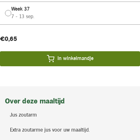
Week 37
7 - 13 sep.
Huidige
Product
€0,65
voorraad:
prijs:
In winkelmandje
Over deze maaltijd
Jus zoutarm
Extra zoutarme jus voor uw maaltijd.