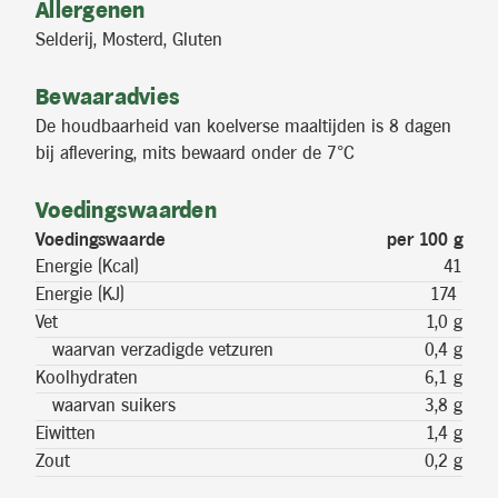
Allergenen
Selderij, Mosterd, Gluten
Bewaaradvies
De houdbaarheid van koelverse maaltijden is 8 dagen
bij aflevering, mits bewaard onder de 7°C
Voedingswaarden
Voedingswaarde
per 100 g
Energie (Kcal)
41
Energie (KJ)
174
Vet
1,0 g
waarvan verzadigde vetzuren
0,4 g
Koolhydraten
6,1 g
waarvan suikers
3,8 g
Eiwitten
1,4 g
Zout
0,2 g