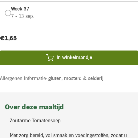
Week 37
7 - 13 sep.
Huidige
Product
€1,65
voorraad:
prijs:
In winkelmandje
Allergenen informatie:
gluten,
mosterd &
selderij
Over deze maaltijd
Zoutarme Tomatensoep.
Met zorg bereid, vol smaak en voedingsstoffen, zodat u