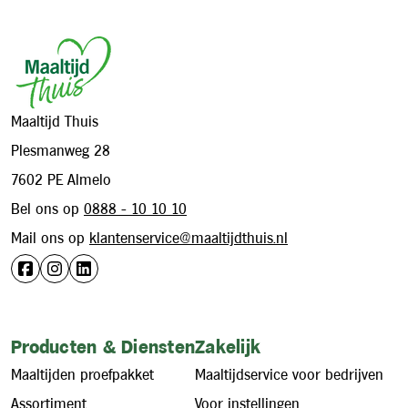
Footer
Maaltijd Thuis
Plesmanweg 28
7602 PE Almelo
Bel ons op
0888 - 10 10 10
Mail ons op
klantenservice@maaltijdthuis.nl
Producten & Diensten
Zakelijk
Maaltijden proefpakket
Maaltijdservice voor bedrijven
Assortiment
Voor instellingen