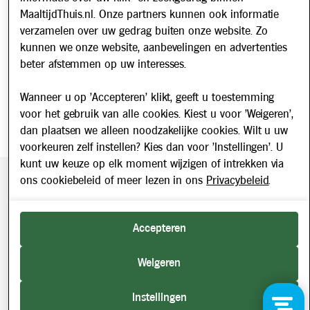
Schrijf u in voor onze nieuwsbrief en blijf op de hoogte van
MaaltijdThuis.nl. Onze partners kunnen ook informatie
updates over Maaltijd Thuis!
verzamelen over uw gedrag buiten onze website. Zo
E-mailadres
kunnen we onze website, aanbevelingen en advertenties
beter afstemmen op uw interesses.
Wanneer u op 'Accepteren' klikt, geeft u toestemming
voor het gebruik van alle cookies. Kiest u voor 'Weigeren',
dan plaatsen we alleen noodzakelijke cookies. Wilt u uw
voorkeuren zelf instellen? Kies dan voor 'Instellingen'. U
kunt uw keuze op elk moment wijzigen of intrekken via
ons cookiebeleid of meer lezen in ons
Privacybeleid
.
Beveiligde betaling middels SEPA incasso. Getoonde prijzen
zijn inclusief BTW.
Accepteren
2026 © Maaltijd Thuis. Alle rechten voorbehouden.
Weigeren
Instellingen