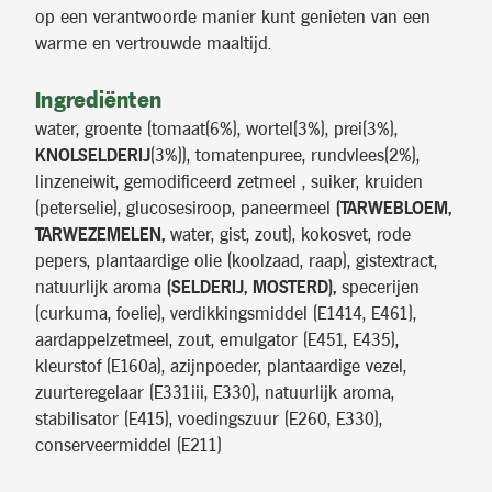
op een verantwoorde manier kunt genieten van een
warme en vertrouwde maaltijd.
Ingrediënten
water, groente (tomaat(6%), wortel(3%), prei(3%),
KNOLSELDERIJ
(3%)), tomatenpuree, rundvlees(2%),
linzeneiwit, gemodificeerd zetmeel , suiker, kruiden
(peterselie), glucosesiroop, paneermeel
(TARWEBLOEM,
TARWEZEMELEN,
water, gist, zout), kokosvet, rode
pepers, plantaardige olie (koolzaad, raap), gistextract,
natuurlijk aroma
(SELDERIJ, MOSTERD),
specerijen
(curkuma, foelie), verdikkingsmiddel (E1414, E461),
aardappelzetmeel, zout, emulgator (E451, E435),
kleurstof (E160a), azijnpoeder, plantaardige vezel,
zuurteregelaar (E331iii, E330), natuurlijk aroma,
stabilisator (E415), voedingszuur (E260, E330),
conserveermiddel (E211)