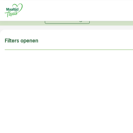
U kunt alleen bestellen met een account. Heeft u nog
geen account? Vraag hier uw account aan.
Account aanvragen
Filters openen
Doe de postcodecheck
Vul uw postcode in om te kunnen zien of wij ook in
uw woonplaats bezorgen!
Postcode
Controleren