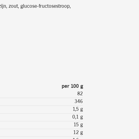
ijn, zout, glucose-fructosestroop,
per 100 g
82
346
1,5 g
0,1 g
15 g
12 g