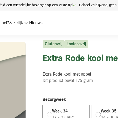
ltijd een vriendelijke bezorger op een vaste tijd
Geheel vrijblijvend, ge
 het?
Zakelijk
Nieuws
Glutenvrij
Lactosevrij
Extra Rode kool me
Extra Rode kool met appel
Dit product bevat 175 gram
Bezorgweek
Week 34
Week 35
17 - 23 aug.
24 - 30 a