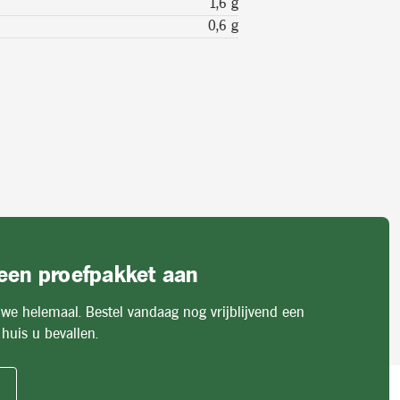
1,6 g
0,6 g
 een proefpakket aan
 we helemaal. Bestel vandaag nog vrijblijvend een
huis u bevallen.