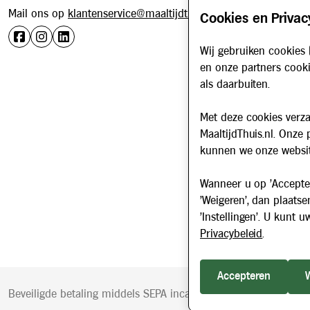
Mail ons op
klantenservice@maaltijdthuis.nl
Cookies en Privac
Wij gebruiken cookies 
en onze partners cooki
als daarbuiten.
Met deze cookies verza
MaaltijdThuis.nl. Onze
kunnen we onze websit
Wanneer u op 'Accepter
'Weigeren', dan plaatse
'Instellingen'. U kunt
Privacybeleid
.
Accepteren
Beveiligde betaling middels SEPA incasso. Getoonde prijzen zij