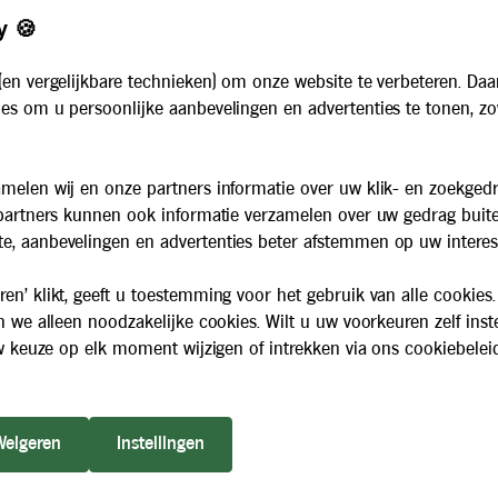
Zakelijk
Werken bij
y 🍪
Maaltijdservice voor bedrijven
Nieuws
Voor instellingen
(en vergelijkbare technieken) om onze website te verbeteren. Daa
Algemene voorwaarden
es om u persoonlijke aanbevelingen en advertenties te tonen, z
Privacybeleid
Cookiebeleid
melen wij en onze partners informatie over uw klik- en zoekged
 partners kunnen ook informatie verzamelen over uw gedrag buit
e, aanbevelingen en advertenties beter afstemmen op uw interes
en' klikt, geeft u toestemming voor het gebruik van alle cookies.
n we alleen noodzakelijke cookies. Wilt u uw voorkeuren zelf inst
 uw keuze op elk moment wijzigen of intrekken via ons cookiebelei
Weigeren
Instellingen
n inclusief BTW.