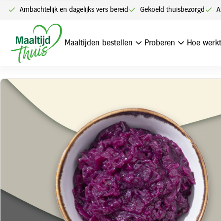
Ambachtelijk en dagelijks vers bereid
Gekoeld thuisbezorgd
A
Home
Extra Rode kool met appel
Maaltijden bestellen
Proberen
Hoe werkt