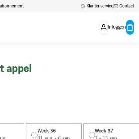
Klantenservice
Contact
en abonnement
Inloggen
t appel
Week 36
Week 37
ug.
31 aug. - 6 sep.
7 - 13 sep.