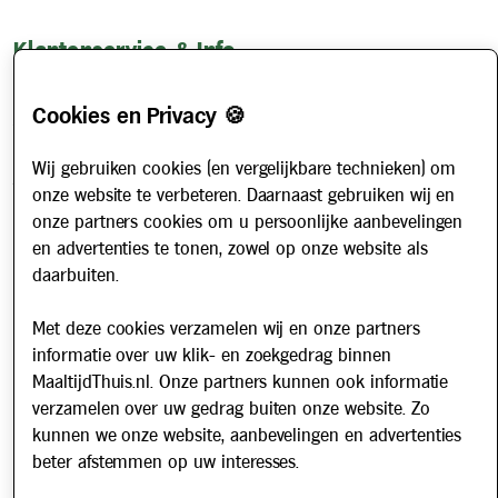
Klantenservice & Info
Hoe werkt het?
Cookies en Privacy 🍪
Account aanvragen
Contact
Wij gebruiken cookies (en vergelijkbare technieken) om
Veelgestelde vragen
onze website te verbeteren. Daarnaast gebruiken wij en
onze partners cookies om u persoonlijke aanbevelingen
Over ons
en advertenties te tonen, zowel op onze website als
Werken bij
daarbuiten.
Nieuws
Met deze cookies verzamelen wij en onze partners
informatie over uw klik- en zoekgedrag binnen
Nieuwsbrief
MaaltijdThuis.nl. Onze partners kunnen ook informatie
Schrijf u in voor onze nieuwsbrief en blijf op de hoogte van
verzamelen over uw gedrag buiten onze website. Zo
updates over Maaltijd Thuis!
kunnen we onze website, aanbevelingen en advertenties
E-mailadres
beter afstemmen op uw interesses.