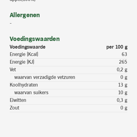
Allergenen
-
Voedingswaarden
Voedingswaarde
per 100 g
Energie (Kcal)
63
Energie (KJ)
265
Vet
0,2 g
waarvan verzadigde vetzuren
0 g
Koolhydraten
13 g
waarvan suikers
10 g
Eiwitten
0,3 g
Zout
0 g