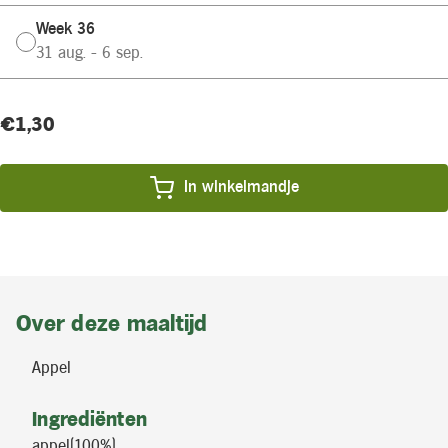
Week 36
31 aug. - 6 sep.
Huidige
Product
€1,30
voorraad:
prijs:
In winkelmandje
Over deze maaltijd
Appel
Ingrediënten
appel(100%)