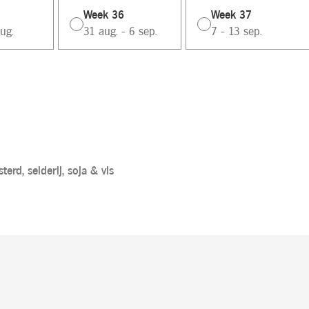
Week 36
Week 37
ug.
31 aug. - 6 sep.
7 - 13 sep.
terd,
selderij,
soja &
vis