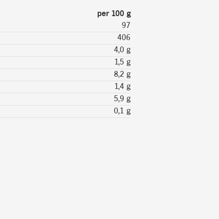
per 100 g
97
406
4,0 g
1,5 g
8,2 g
1,4 g
5,9 g
0,1 g