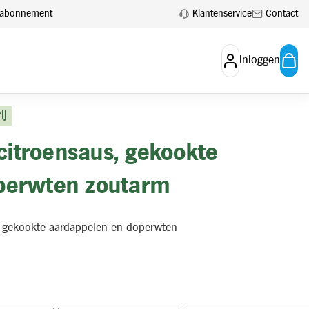
Klantenservice
Contact
en abonnement
Inloggen
ij
-citroensaus, gekookte
perwten zoutarm
s, gekookte aardappelen en doperwten