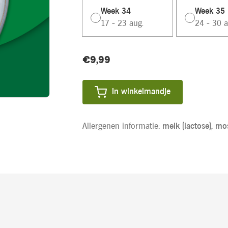
Week 34
Week 35
17 - 23 aug.
24 - 30 a
Huidige
€9,99
Product
voorraad:
prijs:
In winkelmandje
Allergenen informatie:
melk (lactose),
mos