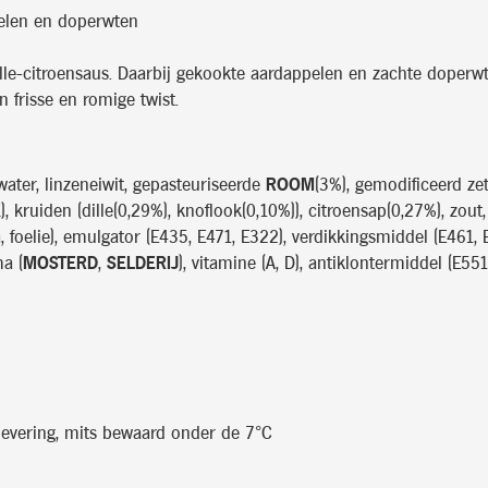
pelen en doperwten
dille-citroensaus. Daarbij gekookte aardappelen en zachte doperw
 frisse en romige twist.
 water, linzeneiwit, gepasteuriseerde
ROOM
(3%), gemodificeerd zet
K
), kruiden (dille(0,29%), knoflook(0,10%)), citroensap(0,27%), zout
a, foelie), emulgator (E435, E471, E322), verdikkingsmiddel (E461,
ma (
MOSTERD
,
SELDERIJ
), vitamine (A, D), antiklontermiddel (E5
levering, mits bewaard onder de 7°C