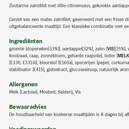
Zoutarme zalmfilet met dille-citroensaus, gekookte aardap
Geniet van een malse zalmfilet, geserveerd met een frisse 
uitgebalanceerde maaltijd. Een klassieke combinatie met een
Ingrediënten
groente (doperwten(33%)), aardappel(32%), zalm (
VIS
)(15%),
koolzaad, raap, zonnebloem, geharde raapolie), boter (
MEL
(E330, E331iii), kleurstof (E160a), specerijen (peper, curkum
stabilisator (E415), gistextract, glucosesiroop, natuurlijk aro
Allergenen
Melk (Lactose), Mosterd, Selderij, Vis
Bewaaradvies
De houdbaarheid van koelverse maaltijden is 8 dagen bij af