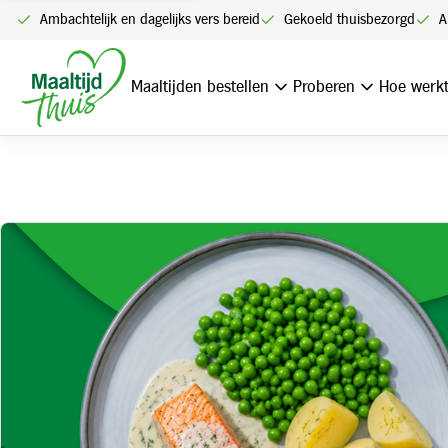
Ambachtelijk en dagelijks vers bereid
Gekoeld thuisbezorgd
A
Home
Zalmfilet met dille-citroensaus, gekookte aardappelen 
Maaltijden bestellen
Proberen
Hoe werkt