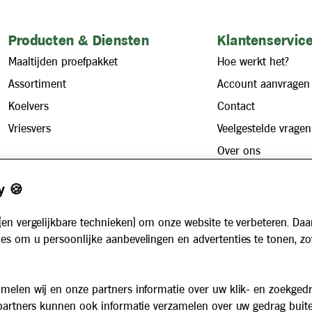
Producten & Diensten
Klantenservice
Maaltijden proefpakket
Hoe werkt het?
Assortiment
Account aanvragen
Koelvers
Contact
Vriesvers
Veelgestelde vragen
Over ons
Zakelijk
Werken bij
y 🍪
Maaltijdservice voor bedrijven
Nieuws
Voor instellingen
(en vergelijkbare technieken) om onze website te verbeteren. Daa
Algemene voorwaarden
es om u persoonlijke aanbevelingen en advertenties te tonen, z
Privacybeleid
Cookiebeleid
melen wij en onze partners informatie over uw klik- en zoekged
 partners kunnen ook informatie verzamelen over uw gedrag buit