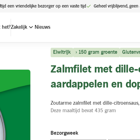
ltijd een vriendelijke bezorger op een vaste tijd
Geheel vrijblijvend, ge
en doperwten zoutarm
 het?
Zakelijk
Nieuws
Eiwitrijk
> 150 gram groente
Glutenvr
Zalmfilet met dille
aardappelen en do
Zoutarme zalmfilet met dille-citroensau
Deze maaltijd bevat 435 gram
Bezorgweek