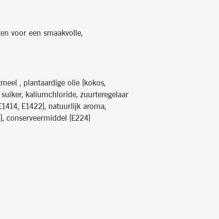
ten voor een smaakvolle,
meel , plantaardige olie (kokos,
, suiker, kaliumchloride, zuurteregelaar
 E1414, E1422), natuurlijk aroma,
51), conserveermiddel (E224)