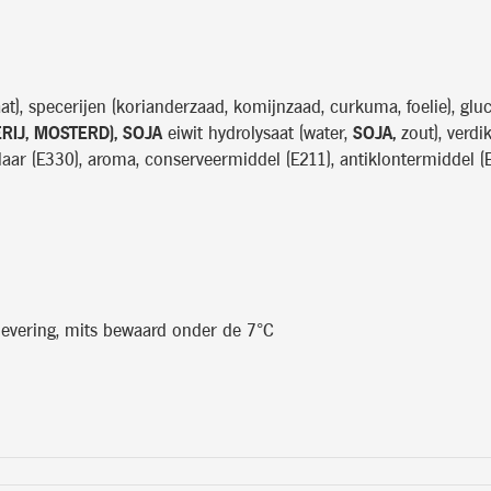
t), specerijen (korianderzaad, komijnzaad, curkuma, foelie), glu
RIJ, MOSTERD), SOJA
eiwit hydrolysaat (water,
SOJA,
zout), verdi
gelaar (E330), aroma, conserveermiddel (E211), antiklontermiddel (
levering, mits bewaard onder de 7°C