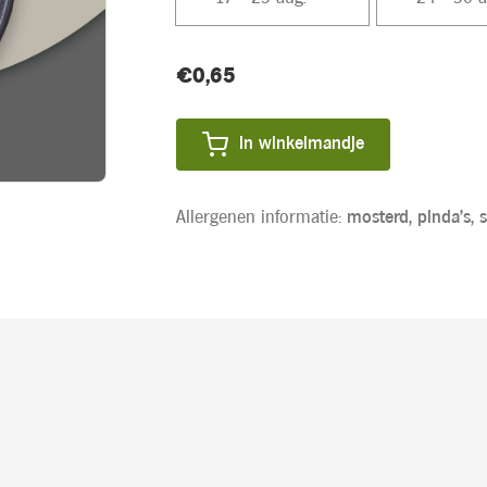
Huidige
€0,65
Product
voorraad:
prijs:
In winkelmandje
Allergenen informatie:
mosterd,
pinda's,