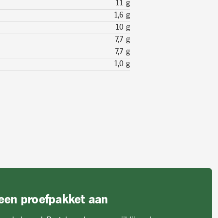
11 g
1,6 g
10 g
7,7 g
7,7 g
1,0 g
 een proefpakket aan