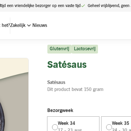
ltijd een vriendelijke bezorger op een vaste tijd
Geheel vrijblijvend, ge
 het?
Zakelijk
Nieuws
Glutenvrij
Lactosevrij
Satésaus
Satésaus
Dit product bevat 150 gram
Bezorgweek
Week 34
Week 35
17 - 23 aug.
24 - 30 a