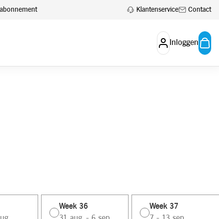
Klantenservice
Contact
en abonnement
Inloggen
Week 36
Week 37
ug.
31 aug. - 6 sep.
7 - 13 sep.