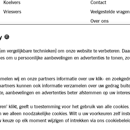
Koelvers
Contact
Vriesvers
Veelgestelde vragen
Over ons
Zakelijk
Werken bij
y 🍪
Maaltijdservice voor bedrijven
Nieuws
Voor instellingen
(en vergelijkbare technieken) om onze website te verbeteren. Daa
Algemene voorwaarden
es om u persoonlijke aanbevelingen en advertenties te tonen, z
Privacybeleid
Cookiebeleid
melen wij en onze partners informatie over uw klik- en zoekged
 partners kunnen ook informatie verzamelen over uw gedrag buit
e, aanbevelingen en advertenties beter afstemmen op uw interes
en' klikt, geeft u toestemming voor het gebruik van alle cookies.
n we alleen noodzakelijke cookies. Wilt u uw voorkeuren zelf inst
 uw keuze op elk moment wijzigen of intrekken via ons cookiebelei