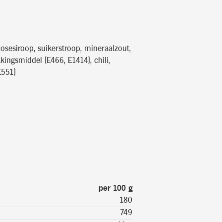
cosesiroop, suikerstroop, mineraalzout,
kkingsmiddel (E466, E1414), chili,
E551)
per 100 g
180
749