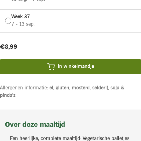
Week 37
7 - 13 sep.
Huidige
Product
€8,99
voorraad:
prijs:
In winkelmandje
Allergenen informatie:
ei,
gluten,
mosterd,
selderij,
soja &
pinda's
Over deze maaltijd
Een heerlijke, complete maaltijd: Vegetarische balletjes