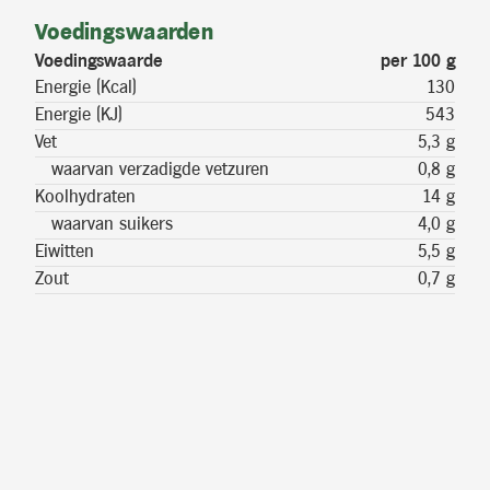
Voedingswaarden
Voedingswaarde
per 100 g
Energie (Kcal)
130
Energie (KJ)
543
Vet
5,3 g
waarvan verzadigde vetzuren
0,8 g
Koolhydraten
14 g
waarvan suikers
4,0 g
Eiwitten
5,5 g
Zout
0,7 g