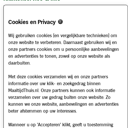
Hoe werkt het?
Account aanvragen
Cookies en Privacy 🍪
Contact
Veelgestelde vragen
Wij gebruiken cookies (en vergelijkbare technieken) om
onze website te verbeteren. Daarnaast gebruiken wij en
Over ons
onze partners cookies om u persoonlijke aanbevelingen
Werken bij
en advertenties te tonen, zowel op onze website als
Nieuws
daarbuiten.
Met deze cookies verzamelen wij en onze partners
Nieuwsbrief
informatie over uw klik- en zoekgedrag binnen
Schrijf u in voor onze nieuwsbrief en blijf op de hoogte van
MaaltijdThuis.nl. Onze partners kunnen ook informatie
updates over Maaltijd Thuis!
verzamelen over uw gedrag buiten onze website. Zo
E-mailadres
kunnen we onze website, aanbevelingen en advertenties
beter afstemmen op uw interesses.
Wanneer u op 'Accepteren' klikt, geeft u toestemming