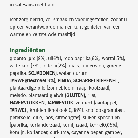
in satésaus met bami.
Met zorg bereid, vol smaak en voedingsstoffen, zodat u
op een verantwoorde manier kunt genieten van een
warme en vertrouwde maaltijd.
Ingrediënten
groente (prei(8%), ui(6%), rode paprika(6%), wortel(5%),
witte kool(3%), rode ui(2%), mais, tuinerwten, groene
paprika,
SOJABONEN),
water, durum
TARWEgriesmeel
(9%),
PINDA, SCHARRELKIPPENEI
,
plantaardige olie (zonnebloem, raap, koolzaad),
melado, plantaardig eiwit
(GLUTEN),
rijst,
HAVERVLOKKEN, TARWEVLOK,
zetmeel (aardappel,
TARWE)
, kruiden (knoflook(0,38%), knoflookgranulaat,
peterselie, dille, laos, citroengras), suiker, specerijen
(paprika, korianderzaad, komijnzaad, kerrie(0,05%),
komijn, koriander, curkuma, cayenne peper, gember,