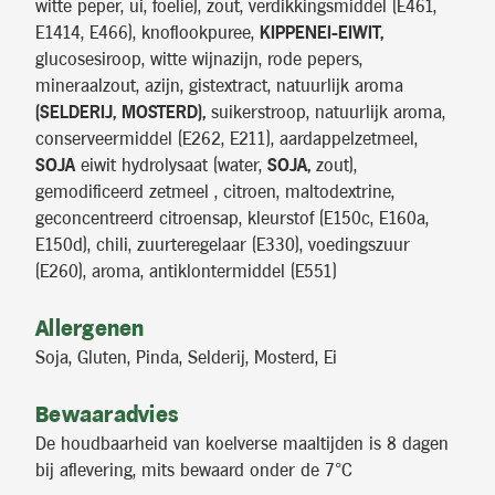
witte peper, ui, foelie), zout, verdikkingsmiddel (E461,
E1414, E466), knoflookpuree,
KIPPENEI-EIWIT,
glucosesiroop, witte wijnazijn, rode pepers,
mineraalzout, azijn, gistextract, natuurlijk aroma
(SELDERIJ, MOSTERD),
suikerstroop, natuurlijk aroma,
conserveermiddel (E262, E211), aardappelzetmeel,
SOJA
eiwit hydrolysaat (water,
SOJA,
zout),
gemodificeerd zetmeel , citroen, maltodextrine,
geconcentreerd citroensap, kleurstof (E150c, E160a,
E150d), chili, zuurteregelaar (E330), voedingszuur
(E260), aroma, antiklontermiddel (E551)
Allergenen
Soja, Gluten, Pinda, Selderij, Mosterd, Ei
Bewaaradvies
De houdbaarheid van koelverse maaltijden is 8 dagen
bij aflevering, mits bewaard onder de 7°C