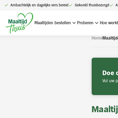
U kunt alleen bestellen me
Ambachtelijk en dagelijks vers bereid
Gekoeld thuisbezorgd
A
Navigatie
overslaan
Maaltijden bestellen
Proberen
Hoe werkt
Home
Maaltijd
Doe 
Vul uw p
Maalti