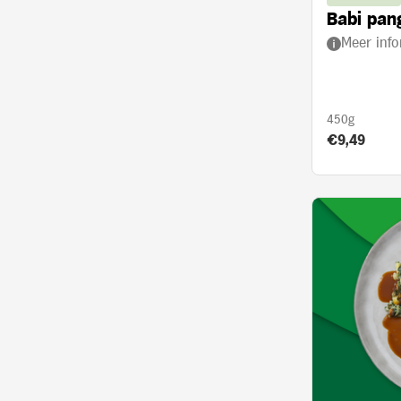
Babi pan
Meer info
450g
Product prij
€9,49