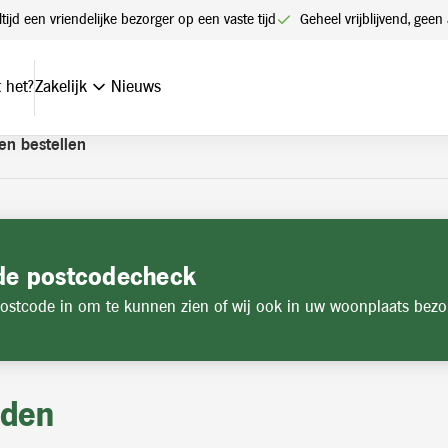
t een account. Heeft u nog geen account? Vraag hier uw account
ltijd een vriendelijke bezorger op een vaste tijd
Geheel vrijblijvend, ge
 het?
Zakelijk
Nieuws
en bestellen
de postcodecheck
ostcode in om te kunnen zien of wij ook in uw woonplaats bezo
jden