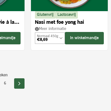
Glutenvrij
Lactosevrij
ie à la
Nasi met foe yong hai
Meer informatie
Normaal 450g
kelmandje
In winkelmandje
€8,69
eken
6