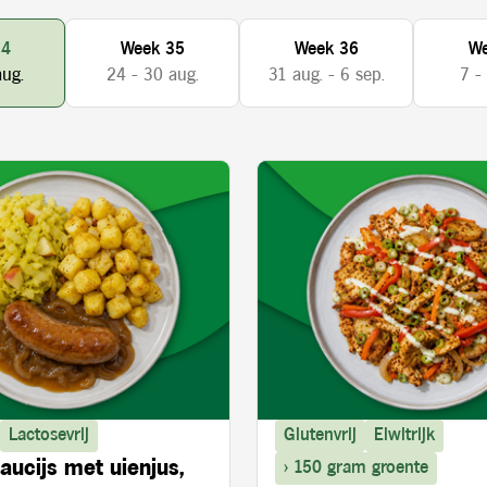
34
Week 35
Week 36
We
aug.
24 - 30 aug.
31 aug. - 6 sep.
7 -
Lactosevrij
Glutenvrij
Eiwitrijk
aucijs met uienjus,
> 150 gram groente