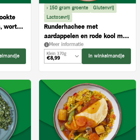
> 150 gram groente
Glutenvrij
rookte
Lactosevrij
, wortel
Runderhachee met
aardappelen en rode kool met
Meer informatie
appel
Klein 370g
kelmandje
In winkelmandje
€8,99