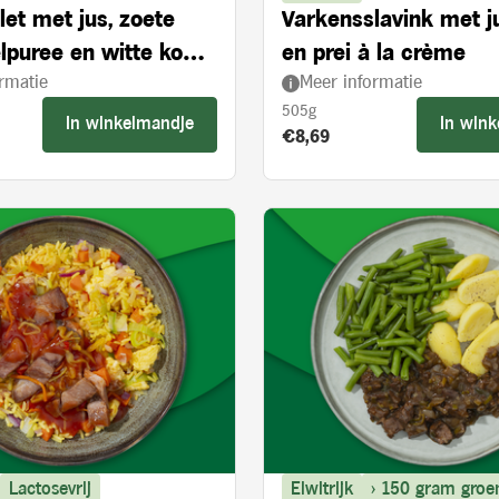
let met jus, zoete
Varkensslavink met j
lpuree en witte kool
en prei à la crème
rmatie
Meer informatie
ie en appelstukjes
505g
In winkelmandje
In win
s:
Product prijs:
€8,69
Lactosevrij
Eiwitrijk
> 150 gram groe