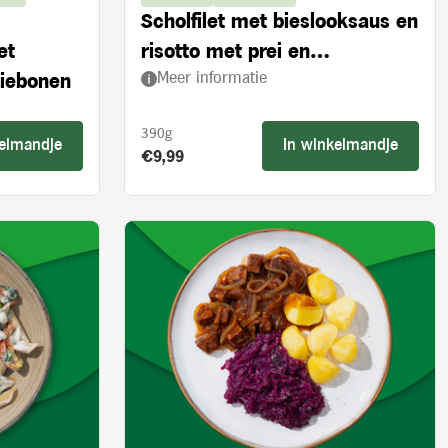
Scholfilet met bieslooksaus en
et
risotto met prei en
Meer informatie
ziebonen
ovengedroogde tomaten
390g
kelmandje
In winkelmandje
Product prijs:
€9,99