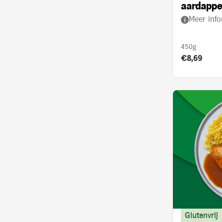
aardappe
Meer info
kerrie en
450g
Product prij
€8,69
Glutenvrij