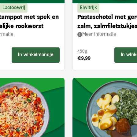
Lactosevrij
Eiwitrijk
stamppot met spek en
Pastaschotel met ge
lijke rookworst
zalm, zalmfiletstukjes
rmatie
Meer informatie
en spinazie
450g
In winkelmandje
In win
s:
Product prijs:
€9,99