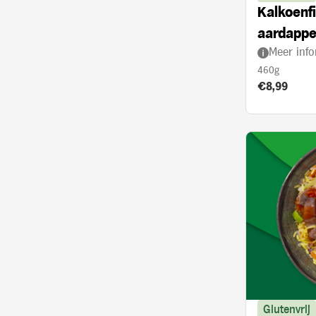
Kalkoenfi
aardappe
Meer info
met kerr
460g
Product prij
€8,99
Glutenvrij