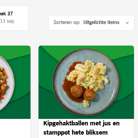
ek 37
 13 sep.
Sorteren op:
Kipgehaktballen met jus en
stamppot hete bliksem