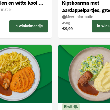
len en witte kool met
Kipshoarma met
rmatie
 appelstukjes
aardappelpartjes, gr
Meer informatie
en knoflooksaus
450g
In winkelmandje
In win
s:
Product prijs:
€9,99
Eiwitrijk