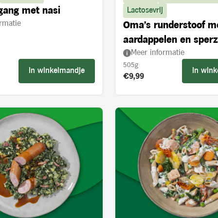
gang met nasi
Lactosevrij
rmatie
Oma's runderstoof m
aardappelen en sper
Meer informatie
505g
In winkelmandje
In win
s:
Product prijs:
€9,99