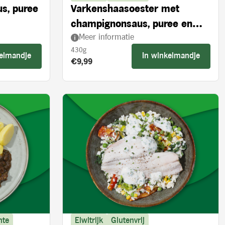
us, puree
Varkenshaasoester met
champignonsaus, puree en
Meer informatie
broccoli
430g
kelmandje
In winkelmandje
Product prijs:
€9,99
nte
Eiwitrijk
Glutenvrij