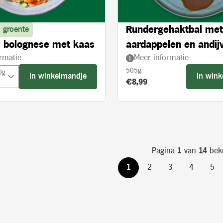
Rundergehaktbal met
 groente
 bolognese met kaas
aardappelen en andijv
rmatie
Meer informatie
crème
505g
0g
In winkelmandje
In win
Product prijs:
€8,99
Pagina
1
van
14
bek
1
2
3
4
5