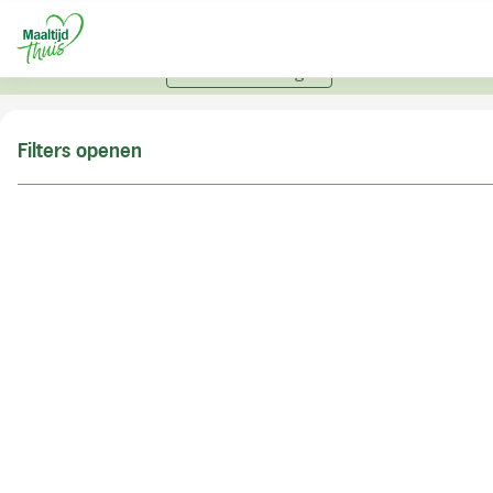
U kunt alleen bestellen met een account. Heeft u nog
geen account? Vraag hier uw account aan.
Account aanvragen
Filters openen
Doe de postcodecheck
Vul uw postcode in om te kunnen zien of wij ook in
uw woonplaats bezorgen!
Postcode
Controleren