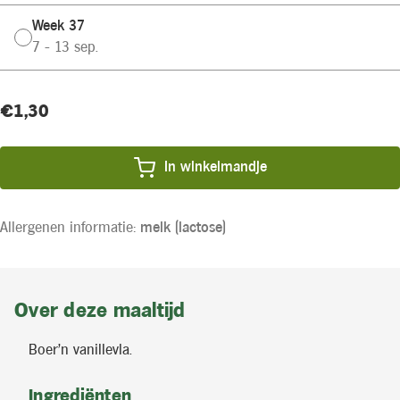
Week 37
7 - 13 sep.
Huidige
Product
€1,30
voorraad:
prijs:
In winkelmandje
Allergenen informatie:
melk (lactose)
Over deze maaltijd
Boer'n vanillevla.
Ingrediënten