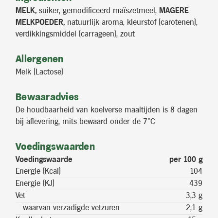
MELK,
suiker, gemodificeerd maïszetmeel,
MAGERE
MELKPOEDER,
natuurlijk aroma, kleurstof (carotenen),
verdikkingsmiddel (carrageen), zout
Allergenen
Melk (Lactose)
Bewaaradvies
De houdbaarheid van koelverse maaltijden is 8 dagen
bij aflevering, mits bewaard onder de 7°C
Voedingswaarden
Voedingswaarde
per 100 g
Energie (Kcal)
104
Energie (KJ)
439
Vet
3,3 g
waarvan verzadigde vetzuren
2,1 g