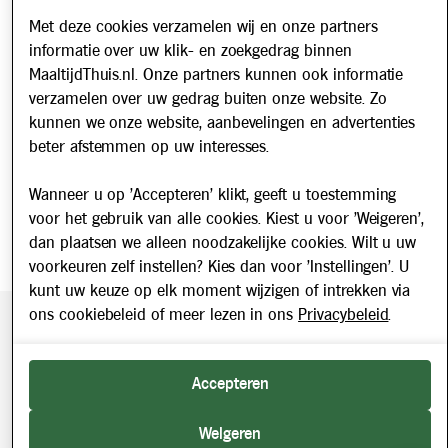
Met deze cookies verzamelen wij en onze partners
informatie over uw klik- en zoekgedrag binnen
Nieuwsbrief
MaaltijdThuis.nl. Onze partners kunnen ook informatie
Schrijf u in voor onze nieuwsbrief en blijf op de hoogte van
verzamelen over uw gedrag buiten onze website. Zo
updates over Maaltijd Thuis!
kunnen we onze website, aanbevelingen en advertenties
E-mailadres
beter afstemmen op uw interesses.
Wanneer u op 'Accepteren' klikt, geeft u toestemming
voor het gebruik van alle cookies. Kiest u voor 'Weigeren',
dan plaatsen we alleen noodzakelijke cookies. Wilt u uw
voorkeuren zelf instellen? Kies dan voor 'Instellingen'. U
kunt uw keuze op elk moment wijzigen of intrekken via
ons cookiebeleid of meer lezen in ons
Privacybeleid
.
Beveiligde betaling middels SEPA incasso. Getoonde prijzen
zijn inclusief BTW.
Accepteren
2026 © Maaltijd Thuis. Alle rechten voorbehouden.
Weigeren