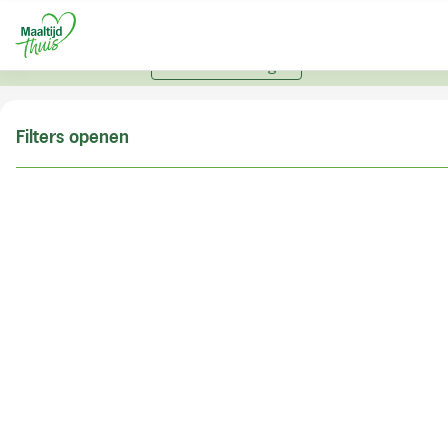
U kunt alleen bestellen met een account. Heeft u nog
geen account? Vraag hier uw account aan.
Account aanvragen
Filters openen
Doe de postcodecheck
Vul uw postcode in om te kunnen zien of wij ook in
uw woonplaats bezorgen!
Postcode
Controleren