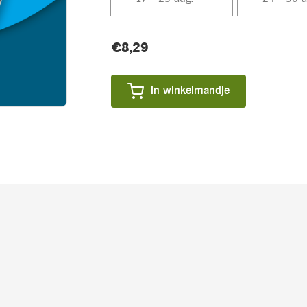
Huidige
€8,29
Product
voorraad:
prijs:
In winkelmandje