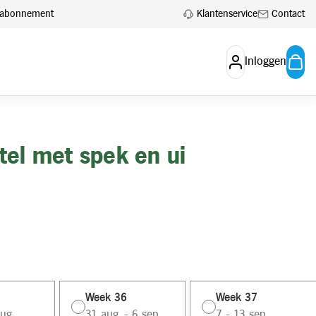
Klantenservice
Contact
en abonnement
Inloggen
tel met spek en ui
Week 36
Week 37
ug.
31 aug. - 6 sep.
7 - 13 sep.