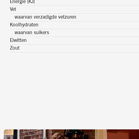
Energie (KJ)
Vet
waarvan verzadigde vetzuren
Koolhydraten
waarvan suikers
Eiwitten
Zout