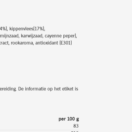
34%), kippenvlees(17%),
omijnzaad, karwijzaad, cayenne peper),
xtract, rookaroma, antioxidant (E301)
reiding. De informatie op het etiket is
per 100 g
83