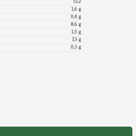
512
1,6 g
0,4 g
8,6 g
1,5 g
7,3 g
0,3 g