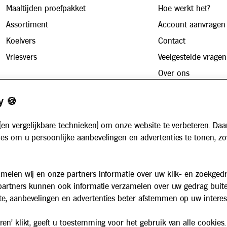
Maaltijden proefpakket
Hoe werkt het?
Assortiment
Account aanvragen
Koelvers
Contact
Vriesvers
Veelgestelde vragen
Over ons
Zakelijk
Werken bij
y 🍪
Maaltijdservice voor bedrijven
Nieuws
Voor instellingen
(en vergelijkbare technieken) om onze website te verbeteren. Daa
Algemene voorwaarden
es om u persoonlijke aanbevelingen en advertenties te tonen, z
Privacybeleid
Cookiebeleid
melen wij en onze partners informatie over uw klik- en zoekged
 partners kunnen ook informatie verzamelen over uw gedrag buit
e, aanbevelingen en advertenties beter afstemmen op uw interes
en' klikt, geeft u toestemming voor het gebruik van alle cookies.