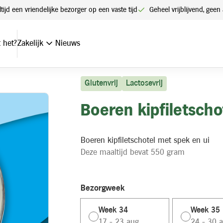
ltijd een vriendelijke bezorger op een vaste tijd
Geheel vrijblijvend, ge
 het?
Zakelijk
Nieuws
Glutenvrij
Lactosevrij
Boeren kipfiletscho
Boeren kipfiletschotel met spek en ui
Deze maaltijd bevat 550 gram
Bezorgweek
Week 34
Week 35
17 - 23 aug.
24 - 30 a