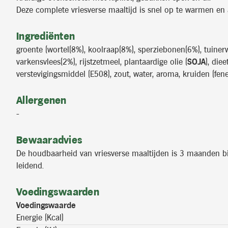
Deze complete vriesverse maaltijd is snel op te warmen en a
Ingrediënten
groente (wortel(8%), koolraap(8%), sperziebonen(6%), tuinerw
varkensvlees(2%), rijstzetmeel, plantaardige olie (
SOJA
), die
verstevigingsmiddel (E508), zout, water, aroma, kruiden (feneg
Allergenen
-
Bewaaradvies
De houdbaarheid van vriesverse maaltijden is 3 maanden bij 
leidend.
Voedingswaarden
Voedingswaarde
Energie (Kcal)