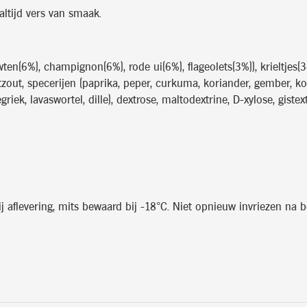
ltijd vers van smaak.
ten(6%), champignon(6%), rode ui(6%), flageolets(3%)), krieltjes(
etzout, specerijen (paprika, peper, curkuma, koriander, gember, k
riek, lavaswortel, dille), dextrose, maltodextrine, D-xylose, giste
aflevering, mits bewaard bij -18°C. Niet opnieuw invriezen na be