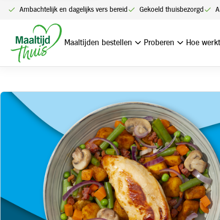
Ambachtelijk en dagelijks vers bereid
Gekoeld thuisbezorgd
A
Home
Boeren kipfiletschotel met spek en ui
Maaltijden bestellen
Proberen
Hoe werkt