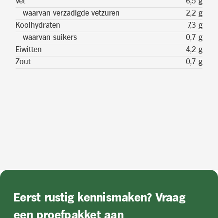
Vet
6,5 g
waarvan verzadigde vetzuren
2,2 g
Koolhydraten
7,3 g
waarvan suikers
0,7 g
Eiwitten
4,2 g
Zout
0,7 g
Eerst rustig kennismaken? Vraag
een proefpakket aan