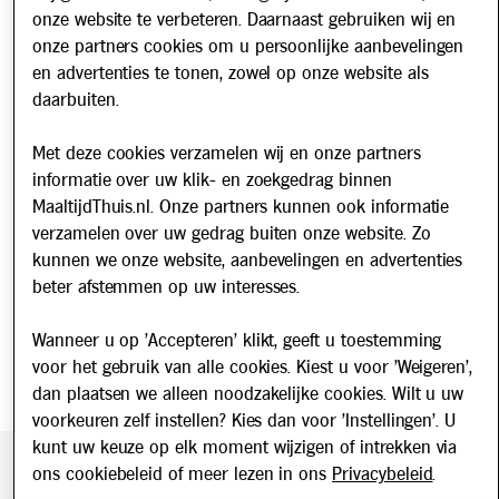
onze website te verbeteren. Daarnaast gebruiken wij en
Over ons
onze partners cookies om u persoonlijke aanbevelingen
Werken bij
en advertenties te tonen, zowel op onze website als
daarbuiten.
Nieuws
Met deze cookies verzamelen wij en onze partners
Nieuwsbrief
informatie over uw klik- en zoekgedrag binnen
Schrijf u in voor onze nieuwsbrief en blijf op de hoogte van
MaaltijdThuis.nl. Onze partners kunnen ook informatie
updates over Maaltijd Thuis!
verzamelen over uw gedrag buiten onze website. Zo
E-mailadres
kunnen we onze website, aanbevelingen en advertenties
beter afstemmen op uw interesses.
Wanneer u op 'Accepteren' klikt, geeft u toestemming
voor het gebruik van alle cookies. Kiest u voor 'Weigeren',
dan plaatsen we alleen noodzakelijke cookies. Wilt u uw
voorkeuren zelf instellen? Kies dan voor 'Instellingen'. U
kunt uw keuze op elk moment wijzigen of intrekken via
ons cookiebeleid of meer lezen in ons
Privacybeleid
.
Beveiligde betaling middels SEPA incasso. Getoonde prijzen