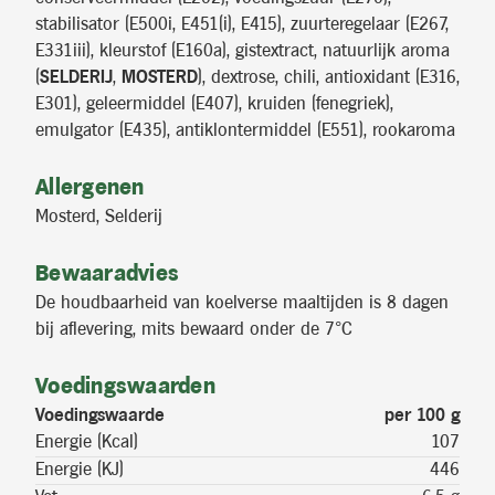
stabilisator (E500i, E451(i), E415), zuurteregelaar (E267,
E331iii), kleurstof (E160a), gistextract, natuurlijk aroma
(
SELDERIJ
,
MOSTERD
), dextrose, chili, antioxidant (E316,
E301), geleermiddel (E407), kruiden (fenegriek),
emulgator (E435), antiklontermiddel (E551), rookaroma
Allergenen
Mosterd, Selderij
Bewaaradvies
De houdbaarheid van koelverse maaltijden is 8 dagen
bij aflevering, mits bewaard onder de 7°C
Voedingswaarden
Voedingswaarde
per 100 g
Energie (Kcal)
107
Energie (KJ)
446