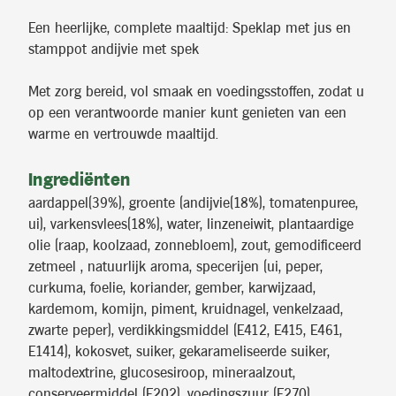
Een heerlijke, complete maaltijd: Speklap met jus en
stamppot andijvie met spek
Met zorg bereid, vol smaak en voedingsstoffen, zodat u
op een verantwoorde manier kunt genieten van een
warme en vertrouwde maaltijd.
Ingrediënten
aardappel(39%), groente (andijvie(18%), tomatenpuree,
ui), varkensvlees(18%), water, linzeneiwit, plantaardige
olie (raap, koolzaad, zonnebloem), zout, gemodificeerd
zetmeel , natuurlijk aroma, specerijen (ui, peper,
curkuma, foelie, koriander, gember, karwijzaad,
kardemom, komijn, piment, kruidnagel, venkelzaad,
zwarte peper), verdikkingsmiddel (E412, E415, E461,
E1414), kokosvet, suiker, gekarameliseerde suiker,
maltodextrine, glucosesiroop, mineraalzout,
conserveermiddel (E202), voedingszuur (E270),