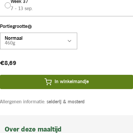
Week 37
7 - 13 sep.
Portiegrootte
Normaal
460g
Huidige
Product
€8,69
voorraad:
prijs:
In winkelmandje
Allergenen informatie:
selderij &
mosterd
Over deze maaltijd