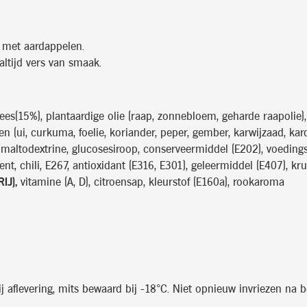
 met aardappelen.
ltijd vers van smaak.
lees(15%), plantaardige olie (raap, zonnebloem, geharde raapolie),
en (ui, curkuma, foelie, koriander, peper, gember, karwijzaad, k
maltodextrine, glucosesiroop, conserveermiddel (E202), voedingsz
ent, chili, E267, antioxidant (E316, E301), geleermiddel (E407), kru
IJ),
vitamine (A, D), citroensap, kleurstof (E160a), rookaroma
aflevering, mits bewaard bij -18°C. Niet opnieuw invriezen na be