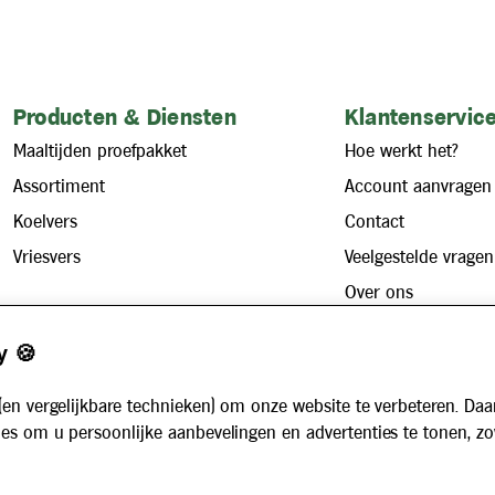
Producten & Diensten
Klantenservice
Maaltijden proefpakket
Hoe werkt het?
Assortiment
Account aanvragen
Koelvers
Contact
Vriesvers
Veelgestelde vragen
Over ons
Zakelijk
Werken bij
y 🍪
Maaltijdservice voor bedrijven
Nieuws
Voor instellingen
(en vergelijkbare technieken) om onze website te verbeteren. Daa
Algemene voorwaarden
es om u persoonlijke aanbevelingen en advertenties te tonen, z
Privacybeleid