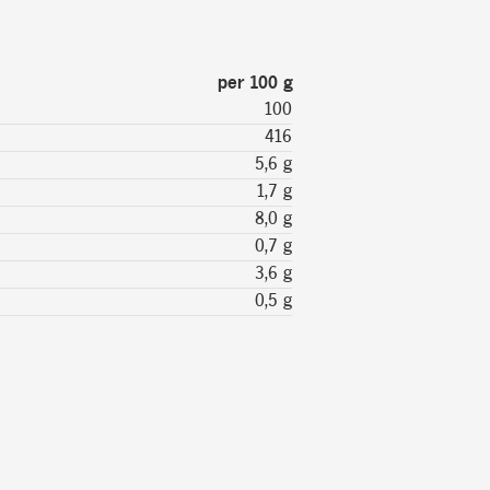
per 100 g
100
416
5,6 g
1,7 g
8,0 g
0,7 g
3,6 g
0,5 g