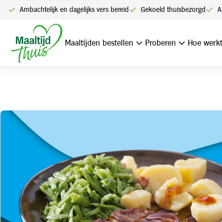
Ambachtelijk en dagelijks vers bereid
Gekoeld thuisbezorgd
A
Home
Speklap, gekookte aardappelen en snijbonen met spek
Maaltijden bestellen
Proberen
Hoe werkt