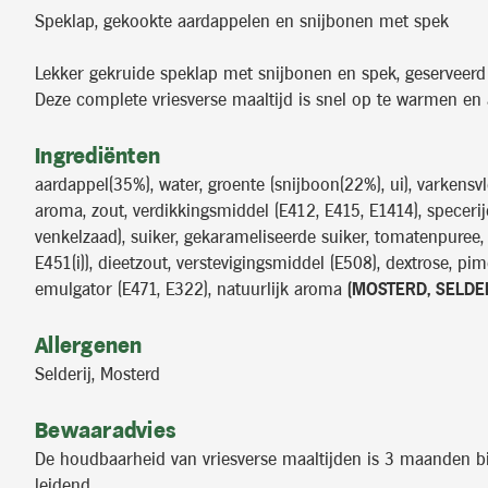
Speklap, gekookte aardappelen en snijbonen met spek
Lekker gekruide speklap met snijbonen en spek, geserveerd
Deze complete vriesverse maaltijd is snel op te warmen en a
Ingrediënten
aardappel(35%), water, groente (snijboon(22%), ui), varkensv
aroma, zout, verdikkingsmiddel (E412, E415, E1414), specerij
venkelzaad), suiker, gekarameliseerde suiker, tomatenpuree, 
E451(i)), dieetzout, verstevigingsmiddel (E508), dextrose, pim
emulgator (E471, E322), natuurlijk aroma
(MOSTERD, SELDER
Allergenen
Selderij, Mosterd
Bewaaradvies
De houdbaarheid van vriesverse maaltijden is 3 maanden bij 
leidend.