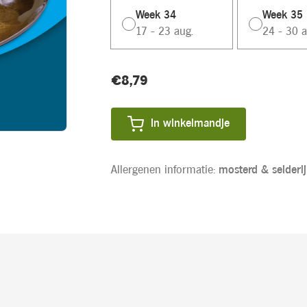
Week 34
Week 35
17 - 23 aug.
24 - 30 a
Huidige
€8,79
Product
voorraad:
prijs:
In winkelmandje
Allergenen informatie:
mosterd &
selderij