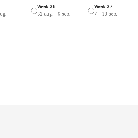
Week 36
Week 37
ug.
31 aug. - 6 sep.
7 - 13 sep.