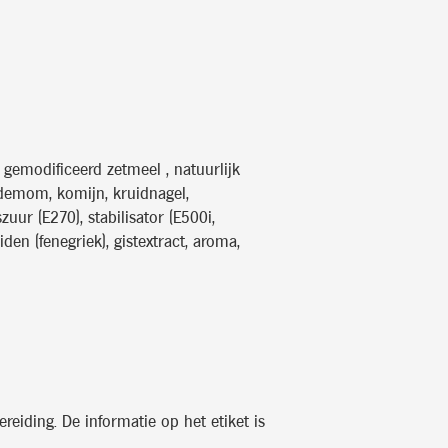
 gemodificeerd zetmeel , natuurlijk
ardemom, komijn, kruidnagel,
uur (E270), stabilisator (E500i,
iden (fenegriek), gistextract, aroma,
reiding. De informatie op het etiket is