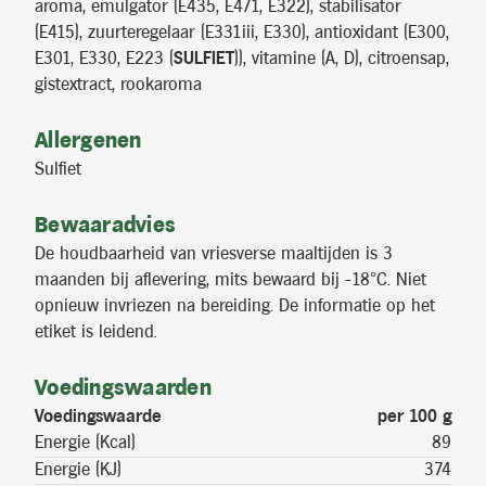
aroma, emulgator (E435, E471, E322), stabilisator
(E415), zuurteregelaar (E331iii, E330), antioxidant (E300,
E301, E330, E223 (
SULFIET
)), vitamine (A, D), citroensap,
gistextract, rookaroma
Allergenen
Sulfiet
Bewaaradvies
De houdbaarheid van vriesverse maaltijden is 3
maanden bij aflevering, mits bewaard bij -18°C. Niet
opnieuw invriezen na bereiding. De informatie op het
etiket is leidend.
Voedingswaarden
Voedingswaarde
per 100 g
Energie (Kcal)
89
Energie (KJ)
374