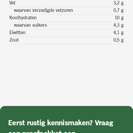
Vet
3,2 g
waarvan verzadigde vetzuren
0,7 g
Koolhydraten
10 g
waarvan suikers
4,3 g
Eiwitten
4,1 g
Zout
0,5 g
Eerst rustig kennismaken? Vraag