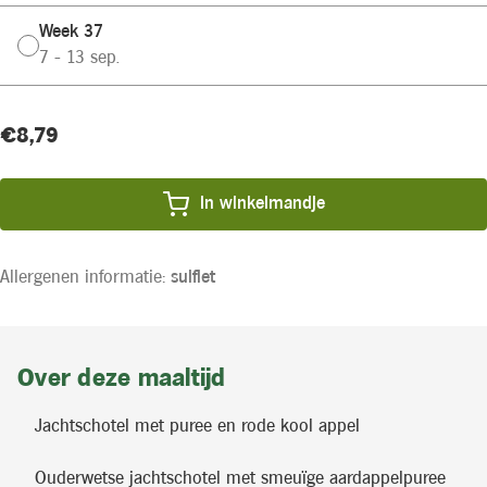
Week 37
7 - 13 sep.
Huidige
Product
€8,79
voorraad:
prijs:
In winkelmandje
Allergenen informatie:
sulfiet
Over deze maaltijd
Jachtschotel met puree en rode kool appel
Ouderwetse jachtschotel met smeuïge aardappelpuree