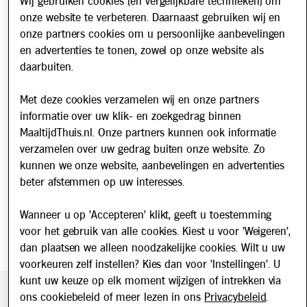
Wij gebruiken cookies (en vergelijkbare technieken) om
Veelgestelde vragen
onze website te verbeteren. Daarnaast gebruiken wij en
Over ons
onze partners cookies om u persoonlijke aanbevelingen
Werken bij
en advertenties te tonen, zowel op onze website als
daarbuiten.
Nieuws
Met deze cookies verzamelen wij en onze partners
Nieuwsbrief
informatie over uw klik- en zoekgedrag binnen
Schrijf u in voor onze nieuwsbrief en blijf op de hoogte van
MaaltijdThuis.nl. Onze partners kunnen ook informatie
updates over Maaltijd Thuis!
verzamelen over uw gedrag buiten onze website. Zo
E-mailadres
kunnen we onze website, aanbevelingen en advertenties
beter afstemmen op uw interesses.
Wanneer u op 'Accepteren' klikt, geeft u toestemming
voor het gebruik van alle cookies. Kiest u voor 'Weigeren',
dan plaatsen we alleen noodzakelijke cookies. Wilt u uw
voorkeuren zelf instellen? Kies dan voor 'Instellingen'. U
kunt uw keuze op elk moment wijzigen of intrekken via
ons cookiebeleid of meer lezen in ons
Privacybeleid
.
Beveiligde betaling middels SEPA incasso. Getoonde prijzen