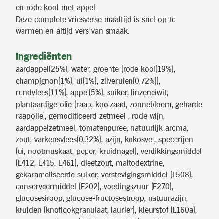
en rode kool met appel.
Deze complete vriesverse maaltijd is snel op te
warmen en altijd vers van smaak.
Ingrediënten
aardappel(25%), water, groente (rode kool(19%),
champignon(1%), ui(1%), zilveruien(0,72%)),
rundvlees(11%), appel(5%), suiker, linzeneiwit,
plantaardige olie (raap, koolzaad, zonnebloem, geharde
raapolie), gemodificeerd zetmeel , rode wijn,
aardappelzetmeel, tomatenpuree, natuurlijk aroma,
zout, varkensvlees(0,32%), azijn, kokosvet, specerijen
(ui, nootmuskaat, peper, kruidnagel), verdikkingsmiddel
(E412, E415, E461), dieetzout, maltodextrine,
gekarameliseerde suiker, verstevigingsmiddel (E508),
conserveermiddel (E202), voedingszuur (E270),
glucosesiroop, glucose-fructosestroop, natuurazijn,
kruiden (knoflookgranulaat, laurier), kleurstof (E160a),