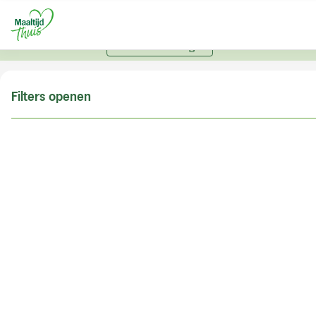
U kunt alleen bestellen met een account. Heeft u nog
geen account? Vraag hier uw account aan.
Account aanvragen
Filters openen
Doe de postcodecheck
Vul uw postcode in om te kunnen zien of wij ook in
uw woonplaats bezorgen!
Postcode
Controleren