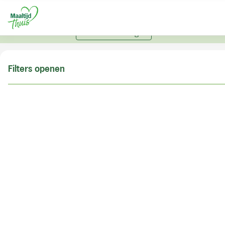
U kunt alleen bestellen met een account. Heeft u nog
geen account? Vraag hier uw account aan.
Account aanvragen
Filters openen
Doe de postcodecheck
Vul uw postcode in om te kunnen zien of wij ook in
uw woonplaats bezorgen!
Postcode
Controleren