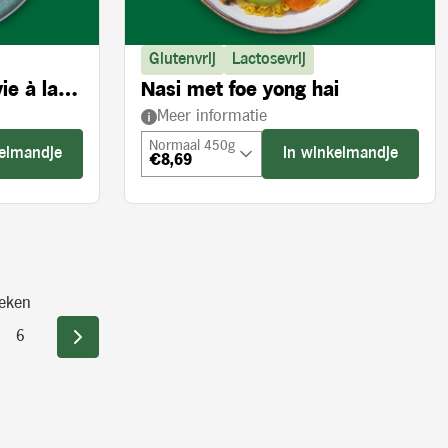
Glutenvrij
Lactosevrij
ie à la
Nasi met foe yong hai
Meer informatie
Normaal 450g
kelmandje
In winkelmandje
€8,69
eken
6