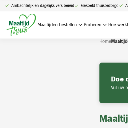
U kunt alleen bestellen me
Ambachtelijk en dagelijks vers bereid
Gekoeld thuisbezorgd
A
Navigatie
overslaan
Maaltijden bestellen
Proberen
Hoe werkt
Home
Maaltijd
Doe 
Vul uw p
Maalti