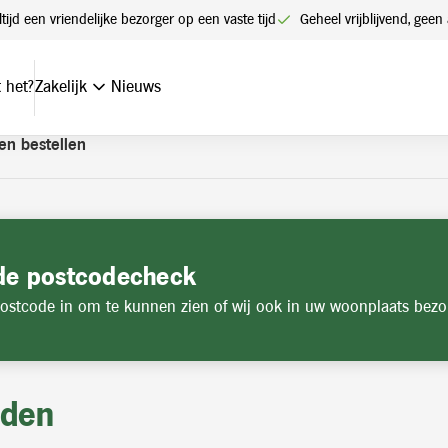
t een account. Heeft u nog geen account? Vraag hier uw account
ltijd een vriendelijke bezorger op een vaste tijd
Geheel vrijblijvend, ge
 het?
Zakelijk
Nieuws
en bestellen
de postcodecheck
ostcode in om te kunnen zien of wij ook in uw woonplaats bezo
jden