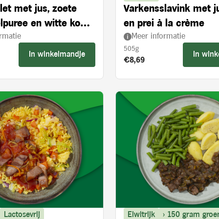
let met jus, zoete
Varkensslavink met j
lpuree en witte kool
en prei à la crème
rmatie
Meer informatie
ie en appelstukjes
505g
In winkelmandje
In win
s:
Product prijs:
€8,69
Lactosevrij
Eiwitrijk
> 150 gram groe