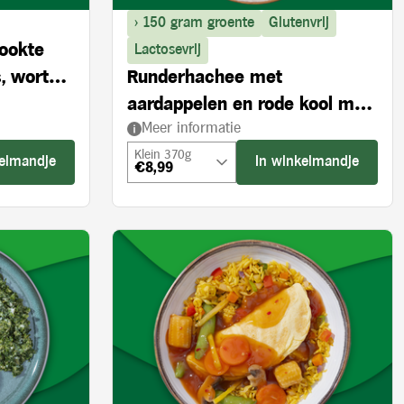
> 150 gram groente
Glutenvrij
rookte
Lactosevrij
, wortel
Runderhachee met
aardappelen en rode kool met
Meer informatie
appel
Klein 370g
kelmandje
In winkelmandje
€8,99