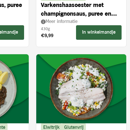
us, puree
Varkenshaasoester met
champignonsaus, puree en
Meer informatie
broccoli
430g
kelmandje
In winkelmandje
Product prijs:
€9,99
nte
Eiwitrijk
Glutenvrij