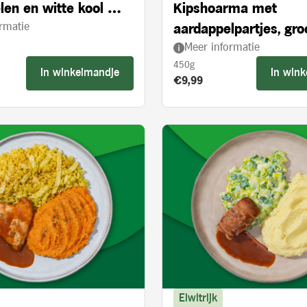
len en witte kool met
Kipshoarma met
rmatie
 appelstukjes
aardappelpartjes, gr
Meer informatie
en knoflooksaus
450g
In winkelmandje
In win
s:
Product prijs:
€9,99
Eiwitrijk