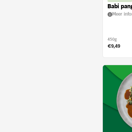
Babi pan
Meer info
450g
Product prij
€9,49