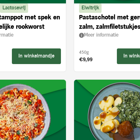
Lactosevrij
Eiwitrijk
stamppot met spek en
Pastaschotel met ge
lijke rookworst
zalm, zalmfiletstukjes
rmatie
Meer informatie
en spinazie
450g
In winkelmandje
In win
s:
Product prijs:
€9,99