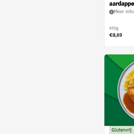
aardappe
Meer info
kerrie en
450g
Product prij
€8,69
Glutenvrij