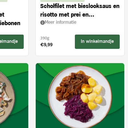
Scholfilet met bieslooksaus en
et
risotto met prei en
Meer informatie
ziebonen
ovengedroogde tomaten
390g
kelmandje
In winkelmandje
Product prijs:
€9,99