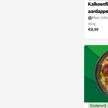
Kalkoenfi
aardappe
Meer info
met kerr
460g
Product prij
€8,99
Glutenvrij