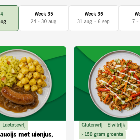
34
Week 35
Week 36
We
aug.
24 - 30 aug.
31 aug. - 6 sep.
7 -
Lactosevrij
Glutenvrij
Eiwitrijk
aucijs met uienjus,
> 150 gram groente