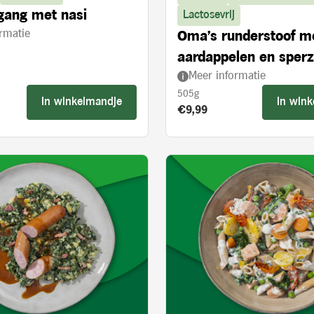
gang met nasi
Lactosevrij
rmatie
Oma's runderstoof m
aardappelen en sper
Meer informatie
505g
In winkelmandje
In win
s:
Product prijs:
€9,99