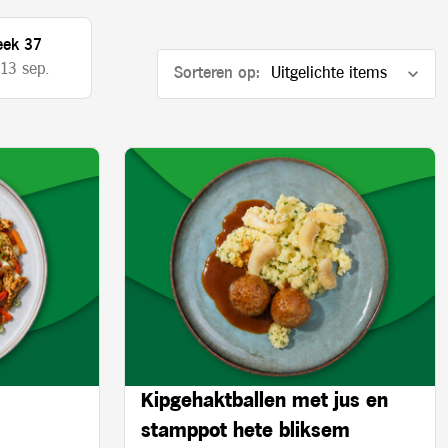
ek 37
 13 sep.
Sorteren op:
Kipgehaktballen met jus en
stamppot hete bliksem