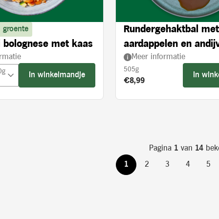
Rundergehaktbal met
 groente
 bolognese met kaas
aardappelen en andijv
rmatie
Meer informatie
crème
505g
0g
In winkelmandje
In win
Product prijs:
€8,99
Pagina
1
van
14
bek
1
2
3
4
5