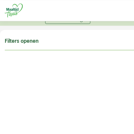
U kunt alleen bestellen met een account. Heeft u nog
geen account? Vraag hier uw account aan.
Account aanvragen
Filters openen
Doe de postcodecheck
Vul uw postcode in om te kunnen zien of wij ook in
uw woonplaats bezorgen!
Postcode
Controleren