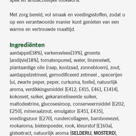
spek en ambachtelijke rookworst.
Met zorg bereid, vol smaak en voedingsstoffen, zodat u
op een verantwoorde manier kunt genieten van een
warme en vertrouwde maaltijd.
Ingrediënten
aardappel(38%), varkensvlees(19%), groente
(andijvie(18%), tomatenpuree), water, linzeneiwit,
plantaardige olie (raap, koolzaad, zonnebloem), zout,
aardappelzetmeel, gemodificeerd zetmeel , specerijen
(ui, zwarte peper, peper, curkuma, foelie), natuurlijk
aroma, verdikkingsmiddel (E412, E415, E461, E1414),
kokosvet, suiker, gekarameliseerde suiker,
maltodextrine, glucosesiroop, conserveermiddel (E202,
E250), mineraalzout, emulgator (E451, E435),
voedingszuur (E270), rundercollageen, bamboevezel,
rookaroma, bietenpoeder, rook, kleurstof (E160a),
gistextract, natuurlijk aroma (
SELDERIJ
,
MOSTERD
),