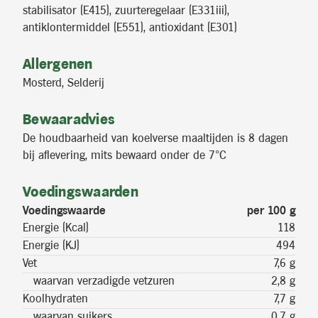
stabilisator (E415), zuurteregelaar (E331iii),
antiklontermiddel (E551), antioxidant (E301)
Allergenen
Mosterd, Selderij
Bewaaradvies
De houdbaarheid van koelverse maaltijden is 8 dagen
bij aflevering, mits bewaard onder de 7°C
Voedingswaarden
Voedingswaarde
per 100 g
Energie (Kcal)
118
Energie (KJ)
494
Vet
7,6 g
waarvan verzadigde vetzuren
2,8 g
Koolhydraten
7,7 g
waarvan suikers
0,7 g