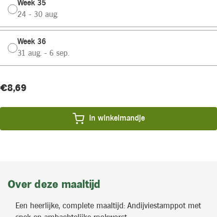
Week 35
24 - 30 aug.
Week 36
31 aug. - 6 sep.
Huidige
Product
€8,69
voorraad:
prijs:
In winkelmandje
Over deze maaltijd
Een heerlijke, complete maaltijd: Andijviestamppot met