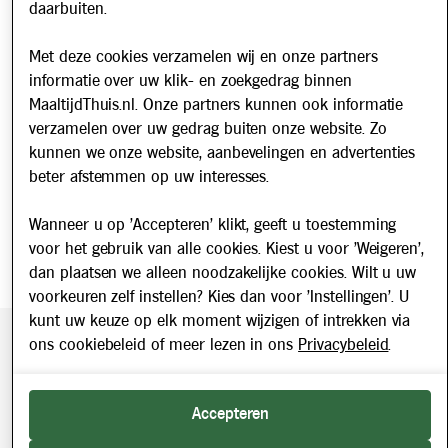
daarbuiten.
Nieuws
Met deze cookies verzamelen wij en onze partners
Nieuwsbrief
informatie over uw klik- en zoekgedrag binnen
Schrijf u in voor onze nieuwsbrief en blijf op de hoogte van
MaaltijdThuis.nl. Onze partners kunnen ook informatie
updates over Maaltijd Thuis!
verzamelen over uw gedrag buiten onze website. Zo
E-mailadres
kunnen we onze website, aanbevelingen en advertenties
beter afstemmen op uw interesses.
Wanneer u op 'Accepteren' klikt, geeft u toestemming
voor het gebruik van alle cookies. Kiest u voor 'Weigeren',
dan plaatsen we alleen noodzakelijke cookies. Wilt u uw
voorkeuren zelf instellen? Kies dan voor 'Instellingen'. U
kunt uw keuze op elk moment wijzigen of intrekken via
ons cookiebeleid of meer lezen in ons
Privacybeleid
.
Beveiligde betaling middels SEPA incasso. Getoonde prijzen
zijn inclusief BTW.
2026 © Maaltijd Thuis. Alle rechten voorbehouden.
Accepteren