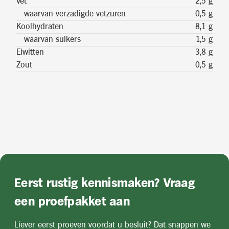
Vet
2,5 g
waarvan verzadigde vetzuren
0,5 g
Koolhydraten
8,1 g
waarvan suikers
1,5 g
Eiwitten
3,8 g
Zout
0,5 g
Eerst rustig kennismaken? Vraag
een proefpakket aan
Liever eerst proeven voordat u besluit? Dat snappen we