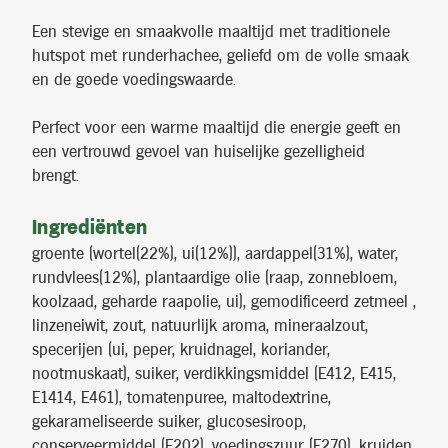
Een stevige en smaakvolle maaltijd met traditionele
hutspot met runderhachee, geliefd om de volle smaak
en de goede voedingswaarde.
Perfect voor een warme maaltijd die energie geeft en
een vertrouwd gevoel van huiselijke gezelligheid
brengt.
Ingrediënten
groente (wortel(22%), ui(12%)), aardappel(31%), water,
rundvlees(12%), plantaardige olie (raap, zonnebloem,
koolzaad, geharde raapolie, ui), gemodificeerd zetmeel ,
linzeneiwit, zout, natuurlijk aroma, mineraalzout,
specerijen (ui, peper, kruidnagel, koriander,
nootmuskaat), suiker, verdikkingsmiddel (E412, E415,
E1414, E461), tomatenpuree, maltodextrine,
gekarameliseerde suiker, glucosesiroop,
conserveermiddel (E202), voedingszuur (E270), kruiden