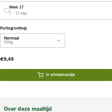
Week 37
7 - 13 sep.
Portiegrootte
Normaal
500g
Huidige
Product
€9,49
voorraad:
prijs:
In winkelmandje
Over deze maaltijd