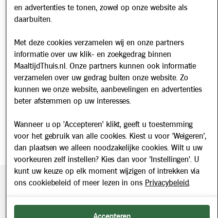
Werken bij
en advertenties te tonen, zowel op onze website als
daarbuiten.
Nieuws
Met deze cookies verzamelen wij en onze partners
Nieuwsbrief
informatie over uw klik- en zoekgedrag binnen
Schrijf u in voor onze nieuwsbrief en blijf op de hoogte van
MaaltijdThuis.nl. Onze partners kunnen ook informatie
updates over Maaltijd Thuis!
verzamelen over uw gedrag buiten onze website. Zo
E-mailadres
kunnen we onze website, aanbevelingen en advertenties
beter afstemmen op uw interesses.
Wanneer u op 'Accepteren' klikt, geeft u toestemming
voor het gebruik van alle cookies. Kiest u voor 'Weigeren',
dan plaatsen we alleen noodzakelijke cookies. Wilt u uw
voorkeuren zelf instellen? Kies dan voor 'Instellingen'. U
kunt uw keuze op elk moment wijzigen of intrekken via
ons cookiebeleid of meer lezen in ons
Privacybeleid
.
Beveiligde betaling middels SEPA incasso. Getoonde prijzen
zijn inclusief BTW.
2026 © Maaltijd Thuis. Alle rechten voorbehouden.
Accepteren