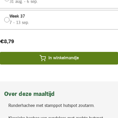
31 aug. - 6 sep.
Week 37
7 - 13 sep.
Huidige
Product
€8,79
voorraad:
prijs:
In winkelmandje
Over deze maaltijd
Runderhachee met stamppot hutspot zoutarm.