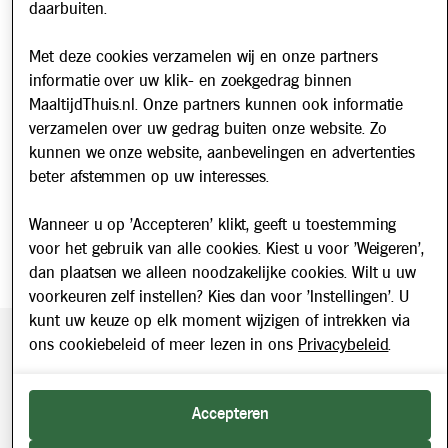
daarbuiten.
Nieuws
Met deze cookies verzamelen wij en onze partners
Nieuwsbrief
informatie over uw klik- en zoekgedrag binnen
Schrijf u in voor onze nieuwsbrief en blijf op de hoogte van
MaaltijdThuis.nl. Onze partners kunnen ook informatie
updates over Maaltijd Thuis!
verzamelen over uw gedrag buiten onze website. Zo
E-mailadres
kunnen we onze website, aanbevelingen en advertenties
beter afstemmen op uw interesses.
Wanneer u op 'Accepteren' klikt, geeft u toestemming
voor het gebruik van alle cookies. Kiest u voor 'Weigeren',
dan plaatsen we alleen noodzakelijke cookies. Wilt u uw
voorkeuren zelf instellen? Kies dan voor 'Instellingen'. U
kunt uw keuze op elk moment wijzigen of intrekken via
ons cookiebeleid of meer lezen in ons
Privacybeleid
.
Beveiligde betaling middels SEPA incasso. Getoonde prijzen
zijn inclusief BTW.
2026 © Maaltijd Thuis. Alle rechten voorbehouden.
Accepteren