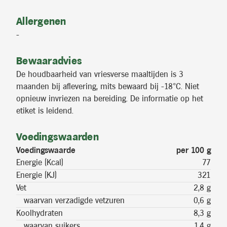
Allergenen
-
Bewaaradvies
De houdbaarheid van vriesverse maaltijden is 3
maanden bij aflevering, mits bewaard bij -18°C. Niet
opnieuw invriezen na bereiding. De informatie op het
etiket is leidend.
Voedingswaarden
Voedingswaarde
per 100 g
Energie (Kcal)
77
Energie (KJ)
321
Vet
2,8 g
waarvan verzadigde vetzuren
0,6 g
Koolhydraten
8,3 g
waarvan suikers
1,4 g