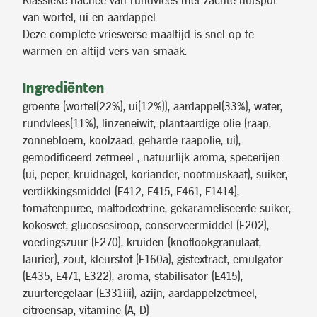
Klassieke hachee van rundvlees met zachte hutspot
van wortel, ui en aardappel.
Deze complete vriesverse maaltijd is snel op te
warmen en altijd vers van smaak.
Ingrediënten
groente (wortel(22%), ui(12%)), aardappel(33%), water,
rundvlees(11%), linzeneiwit, plantaardige olie (raap,
zonnebloem, koolzaad, geharde raapolie, ui),
gemodificeerd zetmeel , natuurlijk aroma, specerijen
(ui, peper, kruidnagel, koriander, nootmuskaat), suiker,
verdikkingsmiddel (E412, E415, E461, E1414),
tomatenpuree, maltodextrine, gekarameliseerde suiker,
kokosvet, glucosesiroop, conserveermiddel (E202),
voedingszuur (E270), kruiden (knoflookgranulaat,
laurier), zout, kleurstof (E160a), gistextract, emulgator
(E435, E471, E322), aroma, stabilisator (E415),
zuurteregelaar (E331iii), azijn, aardappelzetmeel,
citroensap, vitamine (A, D)