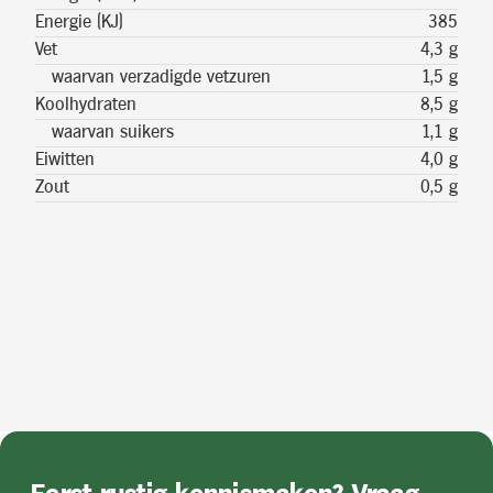
Energie (KJ)
385
Vet
4,3 g
waarvan verzadigde vetzuren
1,5 g
Koolhydraten
8,5 g
waarvan suikers
1,1 g
Eiwitten
4,0 g
Zout
0,5 g