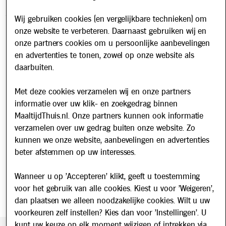
Contact
Veelgestelde vragen
Wij gebruiken cookies (en vergelijkbare technieken) om
onze website te verbeteren. Daarnaast gebruiken wij en
Over ons
onze partners cookies om u persoonlijke aanbevelingen
Werken bij
en advertenties te tonen, zowel op onze website als
Nieuws
daarbuiten.
Met deze cookies verzamelen wij en onze partners
Nieuwsbrief
informatie over uw klik- en zoekgedrag binnen
Schrijf u in voor onze nieuwsbrief en blijf op de hoogte van
MaaltijdThuis.nl. Onze partners kunnen ook informatie
updates over Maaltijd Thuis!
verzamelen over uw gedrag buiten onze website. Zo
E-mailadres
kunnen we onze website, aanbevelingen en advertenties
beter afstemmen op uw interesses.
Wanneer u op 'Accepteren' klikt, geeft u toestemming
voor het gebruik van alle cookies. Kiest u voor 'Weigeren',
dan plaatsen we alleen noodzakelijke cookies. Wilt u uw
voorkeuren zelf instellen? Kies dan voor 'Instellingen'. U
kunt uw keuze op elk moment wijzigen of intrekken via