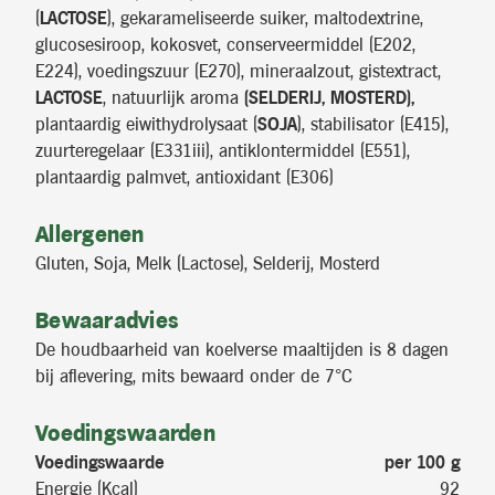
(
LACTOSE
), gekarameliseerde suiker, maltodextrine,
glucosesiroop, kokosvet, conserveermiddel (E202,
E224), voedingszuur (E270), mineraalzout, gistextract,
LACTOSE
, natuurlijk aroma
(SELDERIJ, MOSTERD),
plantaardig eiwithydrolysaat (
SOJA
), stabilisator (E415),
zuurteregelaar (E331iii), antiklontermiddel (E551),
plantaardig palmvet, antioxidant (E306)
Allergenen
Gluten, Soja, Melk (Lactose), Selderij, Mosterd
Bewaaradvies
De houdbaarheid van koelverse maaltijden is 8 dagen
bij aflevering, mits bewaard onder de 7°C
Voedingswaarden
Voedingswaarde
per 100 g
Energie (Kcal)
92