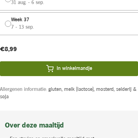
31 aug. - 6 sep.
Week 37
7 - 13 sep.
Huidige
Product
€8,99
voorraad:
prijs:
In winkelmandje
Allergenen informatie:
gluten,
melk (lactose),
mosterd,
selderij &
soja
Over deze maaltijd