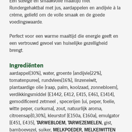
Een stevige en smaakvolle maaltijd met
Rundergehaktbal met jus, aardappelen en andijvie à la
crème, geliefd om de volle smaak en de goede
voedingswaarde.
Perfect voor een warme maaltijd die energie geeft en
een vertrouwd gevoel van huiselijke gezelligheid
brengt.
Ingrediënten
aardappel(30%), water, groente (andijvie(22%),
tomatenpuree), rundvlees(16%), linzeneiwit,
plantaardige olie (raap, palm, koolzaad, zonnebloem),
verdikkingsmiddel (E1442, E412, E415, E461, E1414),
gemodificeerd zetmeel , specerijen (ui, peper, foelie,
witte peper, curkuma), zout, natuurlijk aroma,
citroensap(0,30%), kleurstof (E150a, E160a), emulgator
(E451, E435),
TARWEBLOEM, TARWEZEMELEN,
gist,
bamboevezel, suiker,
MELKPOEDER, MELKEIWITTEN