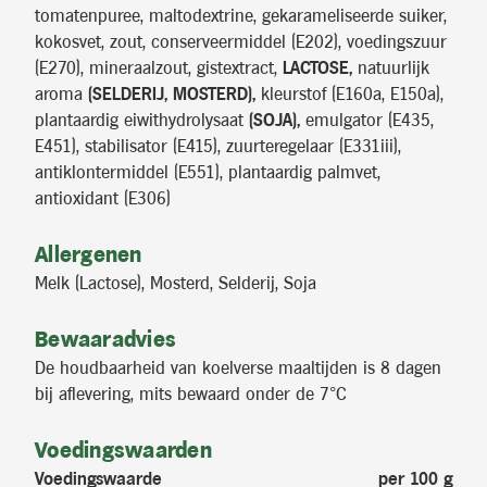
tomatenpuree, maltodextrine, gekarameliseerde suiker,
kokosvet, zout, conserveermiddel (E202), voedingszuur
(E270), mineraalzout, gistextract,
LACTOSE,
natuurlijk
aroma
(SELDERIJ, MOSTERD),
kleurstof (E160a, E150a),
plantaardig eiwithydrolysaat
(SOJA),
emulgator (E435,
E451), stabilisator (E415), zuurteregelaar (E331iii),
antiklontermiddel (E551), plantaardig palmvet,
antioxidant (E306)
Allergenen
Melk (Lactose), Mosterd, Selderij, Soja
Bewaaradvies
De houdbaarheid van koelverse maaltijden is 8 dagen
bij aflevering, mits bewaard onder de 7°C
Voedingswaarden
Voedingswaarde
per 100 g