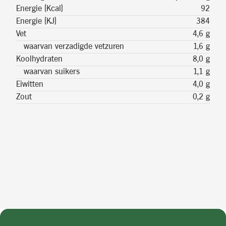
Energie (Kcal)
92
Energie (KJ)
384
Vet
4,6 g
waarvan verzadigde vetzuren
1,6 g
Koolhydraten
8,0 g
waarvan suikers
1,1 g
Eiwitten
4,0 g
Zout
0,2 g