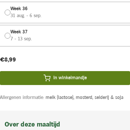
Week 36
31 aug. - 6 sep.
Week 37
7 - 13 sep.
Huidige
Product
€8,99
voorraad:
prijs:
In winkelmandje
Allergenen informatie:
melk (lactose),
mosterd,
selderij &
soja
Over deze maaltijd