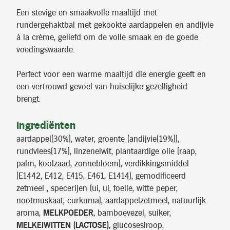
Een stevige en smaakvolle maaltijd met
rundergehaktbal met gekookte aardappelen en andijvie
à la crème, geliefd om de volle smaak en de goede
voedingswaarde.
Perfect voor een warme maaltijd die energie geeft en
een vertrouwd gevoel van huiselijke gezelligheid
brengt.
Ingrediënten
aardappel(30%), water, groente (andijvie(19%)),
rundvlees(17%), linzeneiwit, plantaardige olie (raap,
palm, koolzaad, zonnebloem), verdikkingsmiddel
(E1442, E412, E415, E461, E1414), gemodificeerd
zetmeel , specerijen (ui, ui, foelie, witte peper,
nootmuskaat, curkuma), aardappelzetmeel, natuurlijk
aroma,
MELKPOEDER,
bamboevezel, suiker,
MELKEIWITTEN (LACTOSE),
glucosesiroop,