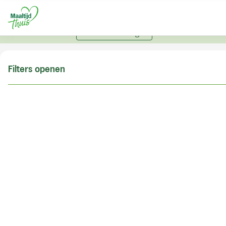
U kunt alleen bestellen met een account. Heeft u nog
geen account? Vraag hier uw account aan.
Account aanvragen
Filters openen
Doe de postcodecheck
Vul uw postcode in om te kunnen zien of wij ook in
uw woonplaats bezorgen!
Postcode
Controleren