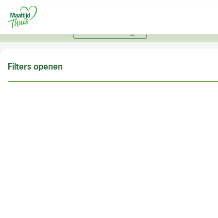
U kunt alleen bestellen met een account. Heeft u nog
geen account? Vraag hier uw account aan.
Account aanvragen
Filters openen
Doe de postcodecheck
Vul uw postcode in om te kunnen zien of wij ook in
uw woonplaats bezorgen!
Postcode
Controleren