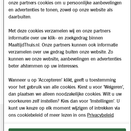
onze partners cookies om u persoonlijke aanbevelingen
Werken bij
en advertenties te tonen, zowel op onze website als
daarbuiten.
Nieuws
Met deze cookies verzamelen wij en onze partners
Nieuwsbrief
informatie over uw klik- en zoekgedrag binnen
Schrijf u in voor onze nieuwsbrief en blijf op de hoogte van
MaaltijdThuis.nl. Onze partners kunnen ook informatie
updates over Maaltijd Thuis!
verzamelen over uw gedrag buiten onze website. Zo
E-mailadres
kunnen we onze website, aanbevelingen en advertenties
beter afstemmen op uw interesses.
Wanneer u op 'Accepteren' klikt, geeft u toestemming
voor het gebruik van alle cookies. Kiest u voor 'Weigeren',
dan plaatsen we alleen noodzakelijke cookies. Wilt u uw
voorkeuren zelf instellen? Kies dan voor 'Instellingen'. U
kunt uw keuze op elk moment wijzigen of intrekken via
ons cookiebeleid of meer lezen in ons
Privacybeleid
.
Beveiligde betaling middels SEPA incasso. Getoonde prijzen
zijn inclusief BTW.