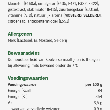
kleurstof (E160a), emulgator (E435, E471, E322, E322),
gistextract, stabilisator (E415), zuurteregelaar (E331iii),
vitamine (A, D), natuurlijk aroma
(MOSTERD, SELDERIJ),
citroensap, antiklontermiddel (E551)
Allergenen
Melk (Lactose), Ei, Mosterd, Selderij
Bewaaradvies
De houdbaarheid van koelverse maaltijden is 8 dagen
bij aflevering, mits bewaard onder de 7°C
Voedingswaarden
Voedingswaarde
per 100 g
Energie (Kcal)
84
Energie (KJ)
354
Vet
3,5 g
waarvan verzadigde vetzuren
0,9 g