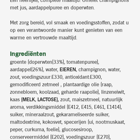
Een heerlijke, complete maaltijd: Omelet champignons
met jus, aardappelpuree en doperwten.
Met zorg bereid, vol smaak en voedingsstoffen, zodat u
op een verantwoorde manier kunt genieten van een
warme en vertrouwde maaltijd.
Ingrediënten
groente (doperwten(33%), tomatenpuree),
aardappel(26%), water,
EIEREN,
champignon, water,
zout, voedingszuur:E330, antioxidant:E300,
gemodificeerd zetmeel , plantaardige olie (raap,
zonnebloem, koolzaad, geharde raapolie), linzeneiwit,
kaas
(MELK, LACTOSE),
zout, maiszetmeel, natuurlijk
aroma, verdikkingsmiddel (E412, E415, E461, E1414),
suiker, mineraalzout, gekarameliseerde suiker,
maltodextrine, kokosvet, specerijen (ui, nootmuskaat,
peper, curkuma, foelie), glucosesiroop,
conserveermiddel (E202), voedingszuur (E270),