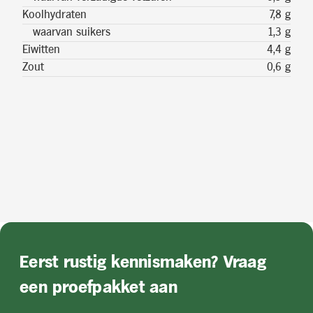
Koolhydraten
7,8 g
waarvan suikers
1,3 g
Eiwitten
4,4 g
Zout
0,6 g
Eerst rustig kennismaken? Vraag
een proefpakket aan