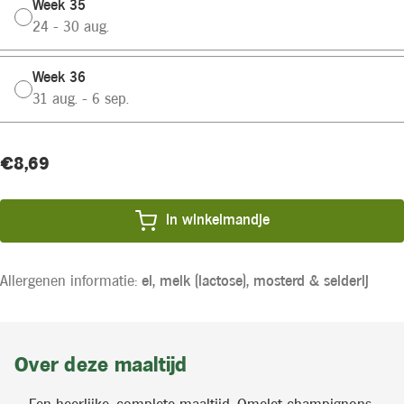
Week 35
24 - 30 aug.
Week 36
31 aug. - 6 sep.
Huidige
Product
€8,69
voorraad:
prijs:
In winkelmandje
Allergenen informatie:
ei,
melk (lactose),
mosterd &
selderij
Over deze maaltijd