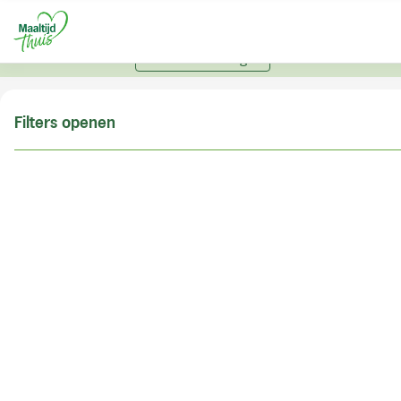
U kunt alleen bestellen met een account. Heeft u nog
geen account? Vraag hier uw account aan.
Account aanvragen
Filters openen
Doe de postcodecheck
Vul uw postcode in om te kunnen zien of wij ook in
uw woonplaats bezorgen!
Postcode
Controleren