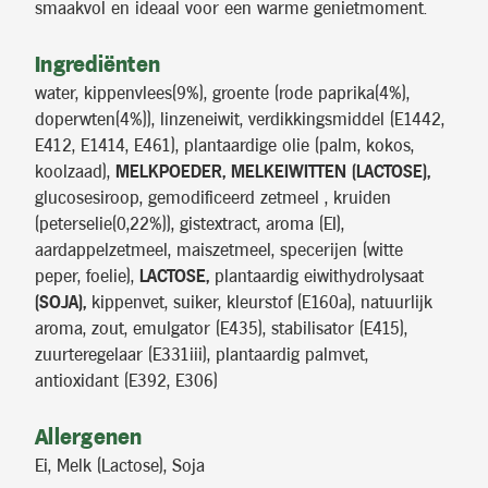
smaakvol en ideaal voor een warme genietmoment.
Ingrediënten
water, kippenvlees(9%), groente (rode paprika(4%),
doperwten(4%)), linzeneiwit, verdikkingsmiddel (E1442,
E412, E1414, E461), plantaardige olie (palm, kokos,
koolzaad),
MELKPOEDER, MELKEIWITTEN (LACTOSE),
glucosesiroop, gemodificeerd zetmeel , kruiden
(peterselie(0,22%)), gistextract, aroma (EI),
aardappelzetmeel, maiszetmeel, specerijen (witte
peper, foelie),
LACTOSE,
plantaardig eiwithydrolysaat
(SOJA),
kippenvet, suiker, kleurstof (E160a), natuurlijk
aroma, zout, emulgator (E435), stabilisator (E415),
zuurteregelaar (E331iii), plantaardig palmvet,
antioxidant (E392, E306)
Allergenen
Ei, Melk (Lactose), Soja