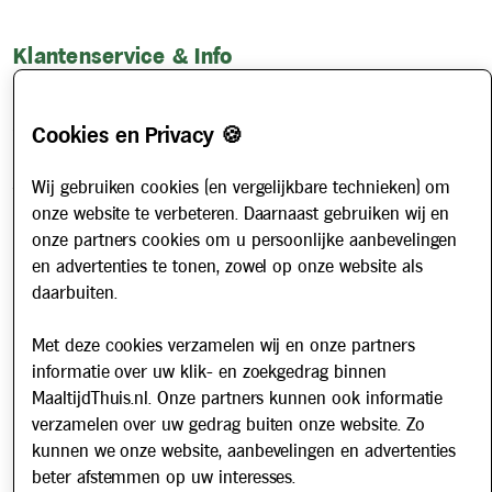
Klantenservice & Info
Hoe werkt het?
Account aanvragen
Cookies en Privacy 🍪
Contact
Wij gebruiken cookies (en vergelijkbare technieken) om
Veelgestelde vragen
onze website te verbeteren. Daarnaast gebruiken wij en
Over ons
onze partners cookies om u persoonlijke aanbevelingen
Werken bij
en advertenties te tonen, zowel op onze website als
daarbuiten.
Nieuws
Met deze cookies verzamelen wij en onze partners
Nieuwsbrief
informatie over uw klik- en zoekgedrag binnen
MaaltijdThuis.nl. Onze partners kunnen ook informatie
Schrijf u in voor onze nieuwsbrief en blijf op de hoogte van
verzamelen over uw gedrag buiten onze website. Zo
updates over Maaltijd Thuis!
kunnen we onze website, aanbevelingen en advertenties
E-mailadres
beter afstemmen op uw interesses.