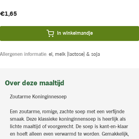
Huidige
Product
€1,65
voorraad:
prijs:
In winkelmandje
Allergenen informatie:
ei,
melk (lactose) &
soja
Over deze maaltijd
Zoutarme Koninginnesoep
Een zoutarme, romige, zachte soep met een verfijnde
smaak. Deze klassieke koninginnensoep is heerlijk als
lichte maaltijd of voorgerecht. De soep is kant-en-klaar
en hoeft alleen even verwarmd te worden. Gemakkelijk,