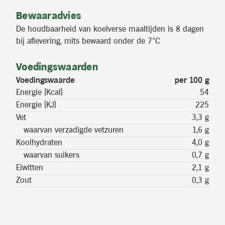
Bewaaradvies
De houdbaarheid van koelverse maaltijden is 8 dagen
bij aflevering, mits bewaard onder de 7°C
Voedingswaarden
Voedingswaarde
per 100 g
Energie (Kcal)
54
Energie (KJ)
225
Vet
3,3 g
waarvan verzadigde vetzuren
1,6 g
Koolhydraten
4,0 g
waarvan suikers
0,7 g
Eiwitten
2,1 g
Zout
0,3 g