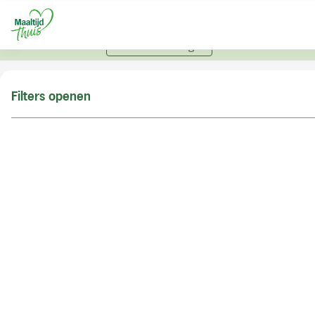
U kunt alleen bestellen met een account. Heeft u nog
geen account? Vraag hier uw account aan.
Account aanvragen
Filters openen
Doe de postcodecheck
Vul uw postcode in om te kunnen zien of wij ook in
uw woonplaats bezorgen!
Postcode
Controleren