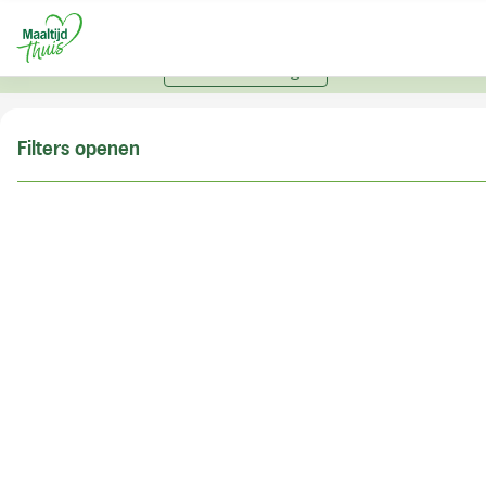
U kunt alleen bestellen met een account. Heeft u nog
geen account? Vraag hier uw account aan.
Account aanvragen
Filters openen
Doe de postcodecheck
Vul uw postcode in om te kunnen zien of wij ook in
uw woonplaats bezorgen!
Postcode
Controleren