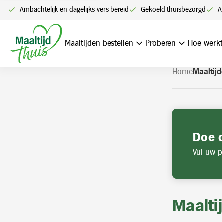
U kunt alleen bestellen me
Ambachtelijk en dagelijks vers bereid
Gekoeld thuisbezorgd
A
Navigatie
overslaan
Maaltijden bestellen
Proberen
Hoe werkt
Home
Maaltijd
Doe 
Vul uw p
Maalti