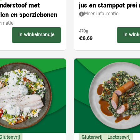
nderstoof met
jus en stamppot prei
Meer informatie
len en sperziebonen
paprika
rmatie
470g
In winkelmandje
In win
s:
Product prijs:
€8,69
Glutenvrij
Glutenvrij
Lactosevrij