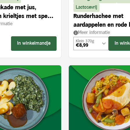
kade met jus,
Lactosevrij
 krieltjes met spek,
Runderhachee met
rmatie
ijvie à la crème
aardappelen en rode 
Meer informatie
appel
Klein 370g
In winkelmandje
In win
€8,99
s: