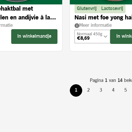
haktbal met
Glutenvrij
Lactosevrij
en en andijvie à la
Nasi met foe yong ha
rmatie
Meer informatie
Normaal 450g
In winkelmandje
In win
€8,69
s:
Pagina
1
van
14
bek
1
2
3
4
5