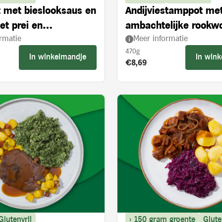
et met bieslooksaus en
Andijviestamppot me
et prei en
ambachtelijke rookw
rmatie
Meer informatie
roogde tomaten
470g
In winkelmandje
In win
s:
Product prijs:
€8,69
Glutenvrij
> 150 gram groente
Glute