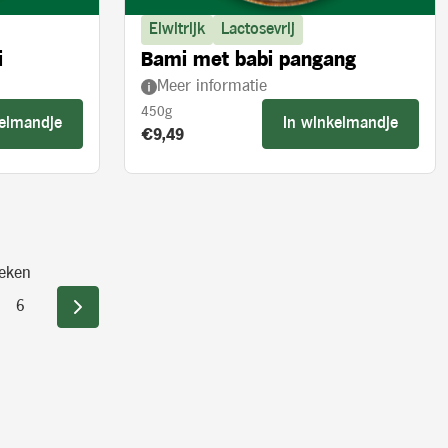
Eiwitrijk
Lactosevrij
i
Bami met babi pangang
Meer informatie
450g
kelmandje
In winkelmandje
Product prijs:
€9,49
eken
6