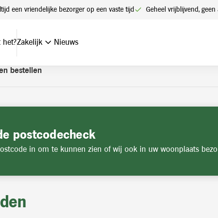
t een account. Heeft u nog geen account? Vraag hier uw account
ltijd een vriendelijke bezorger op een vaste tijd
Geheel vrijblijvend, ge
 het?
Zakelijk
Nieuws
en bestellen
de postcodecheck
ostcode in om te kunnen zien of wij ook in uw woonplaats bezo
jden