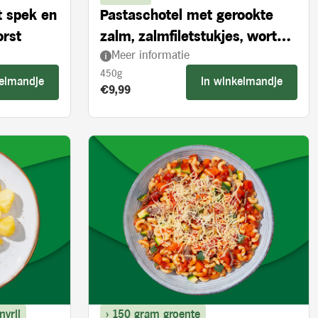
t spek en
Pastaschotel met gerookte
orst
zalm, zalmfiletstukjes, wortel
Meer informatie
en spinazie
450g
kelmandje
In winkelmandje
Product prijs:
€9,99
nvrij
> 150 gram groente