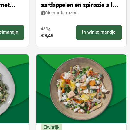
 met
aardappelen en spinazie à la
Meer informatie
crème
485g
kelmandje
In winkelmandje
Product prijs:
€9,49
Eiwitrijk