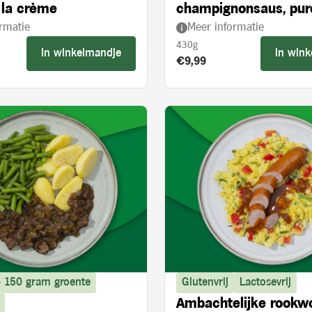
 la crème
champignonsaus, pur
rmatie
Meer informatie
broccoli
430g
In winkelmandje
In win
s:
Product prijs:
€9,99
> 150 gram groente
Glutenvrij
Lactosevrij
Ambachtelijke rookw