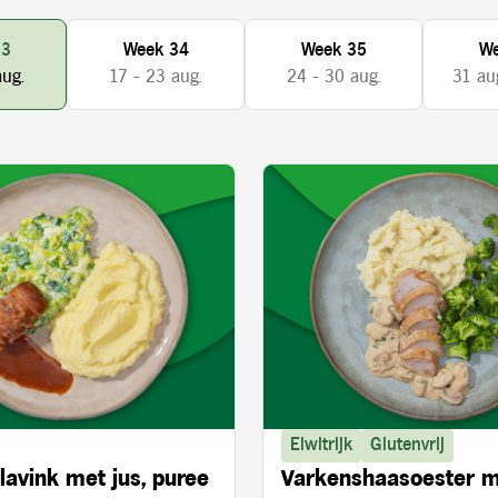
33
Week 34
Week 35
We
aug.
17 - 23 aug.
24 - 30 aug.
31 aug
Eiwitrijk
Glutenvrij
lavink met jus, puree
Varkenshaasoester 