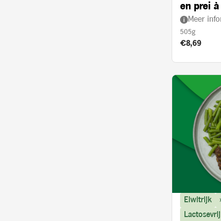
en prei à
Meer info
505g
Product prij
€8,69
Eiwitrijk
Lactosevrij