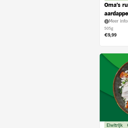
Oma's ru
aardappe
Meer info
505g
Product prij
€9,99
Eiwitrijk