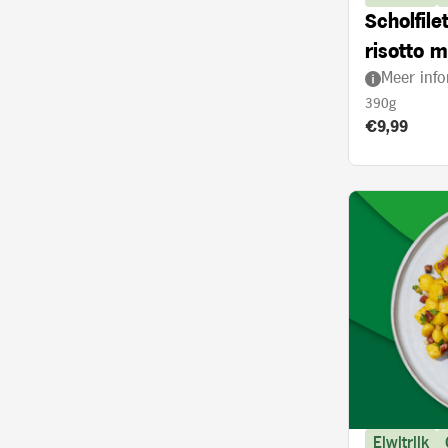
Scholfil
risotto m
Meer info
ovenged
390g
Product prij
€9,99
Eiwitrijk