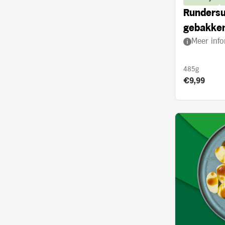
Rundersu
gebakken
Meer info
ui en and
485g
Product prij
€9,99