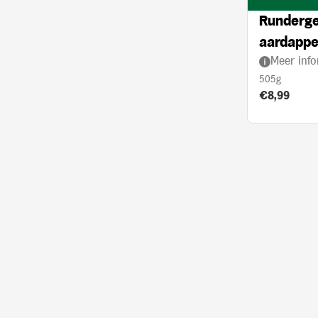
Runderge
aardappel
Meer info
crème
505g
Product prij
€8,99