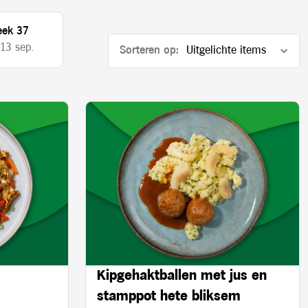
ek 37
 13 sep.
Sorteren op:
Kipgehaktballen met jus en
stamppot hete bliksem