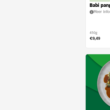
Babi pan
Meer info
450g
Product prij
€9,49