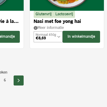
Glutenvrij
Lactosevrij
ie à la
Nasi met foe yong hai
Meer informatie
Normaal 450g
kelmandje
In winkelmandje
€8,69
eken
6