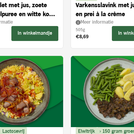
let met jus, zoete
Varkensslavink met j
lpuree en witte kool
en prei à la crème
rmatie
Meer informatie
ie en appelstukjes
505g
In winkelmandje
In win
s:
Product prijs:
€8,69
Lactosevrij
Eiwitrijk
> 150 gram groe