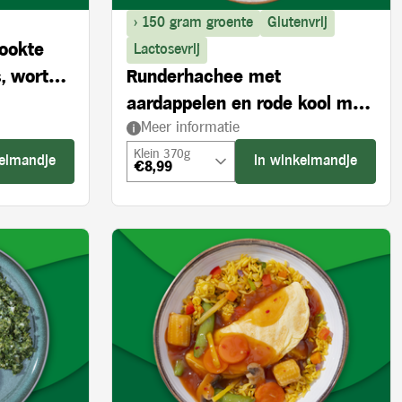
> 150 gram groente
Glutenvrij
rookte
Lactosevrij
, wortel
Runderhachee met
aardappelen en rode kool met
Meer informatie
appel
Klein 370g
kelmandje
In winkelmandje
€8,99