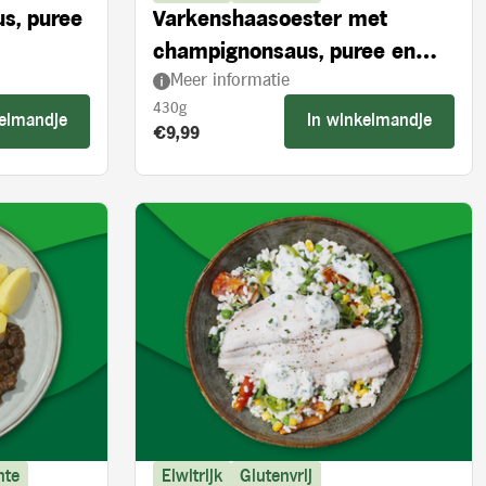
us, puree
Varkenshaasoester met
champignonsaus, puree en
Meer informatie
broccoli
430g
kelmandje
In winkelmandje
Product prijs:
€9,99
nte
Eiwitrijk
Glutenvrij