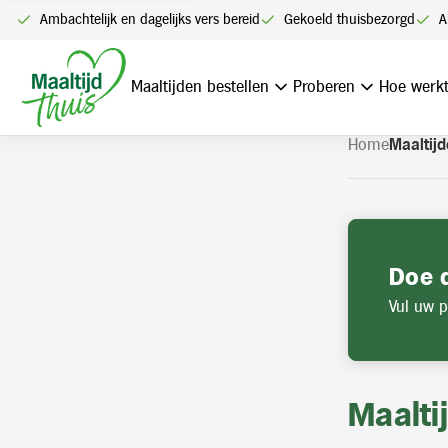
U kunt alleen bestellen me
Ambachtelijk en dagelijks vers bereid
Gekoeld thuisbezorgd
A
Navigatie
overslaan
Maaltijden bestellen
Proberen
Hoe werkt
Home
Maaltijd
Doe 
Vul uw p
Maalti