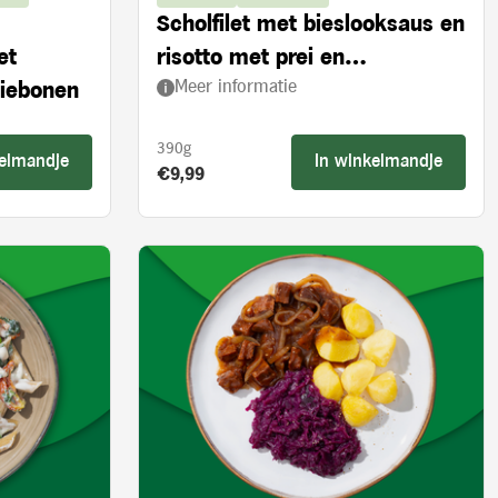
Scholfilet met bieslooksaus en
et
risotto met prei en
Meer informatie
ziebonen
ovengedroogde tomaten
390g
kelmandje
In winkelmandje
Product prijs:
€9,99