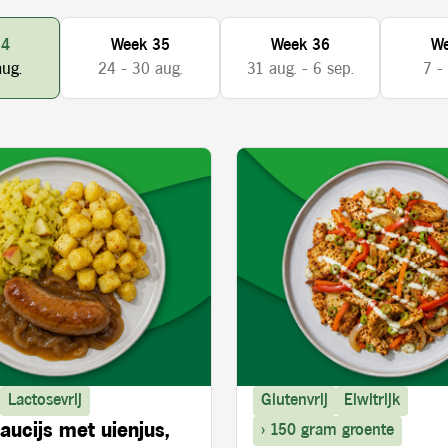
34
Week 35
Week 36
We
aug.
24 - 30 aug.
31 aug. - 6 sep.
7 -
Lactosevrij
Glutenvrij
Eiwitrijk
aucijs met uienjus,
> 150 gram groente