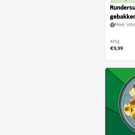
Rundersu
gebakken
Meer info
ui en and
485g
Product prij
€9,99