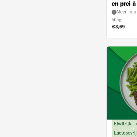
en prei à
Meer info
505g
Product prij
€8,69
Eiwitrijk
Lactosevrij