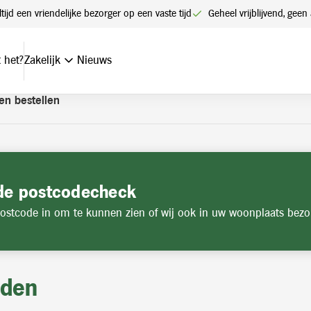
t een account. Heeft u nog geen account? Vraag hier uw account
ltijd een vriendelijke bezorger op een vaste tijd
Geheel vrijblijvend, ge
 het?
Zakelijk
Nieuws
en bestellen
de postcodecheck
ostcode in om te kunnen zien of wij ook in uw woonplaats bezo
jden