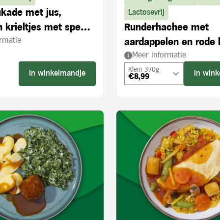
kade met jus,
Lactosevrij
 krieltjes met spek,
Runderhachee met
rmatie
ijvie à la crème
aardappelen en rode 
Meer informatie
appel
Klein 370g
In winkelmandje
In win
€8,99
s: