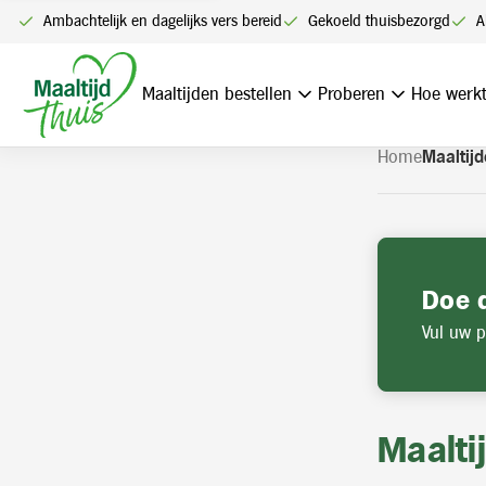
U kunt alleen bestellen me
Ambachtelijk en dagelijks vers bereid
Gekoeld thuisbezorgd
A
Navigatie
overslaan
Maaltijden bestellen
Proberen
Hoe werkt
Home
Maaltijd
Doe 
Vul uw p
Maalti