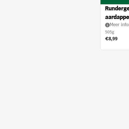
Runderge
aardappel
Meer info
crème
505g
Product prij
€8,99