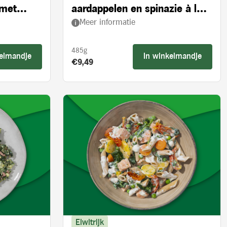
 met
aardappelen en spinazie à la
Meer informatie
crème
485g
kelmandje
In winkelmandje
Product prijs:
€9,49
Eiwitrijk