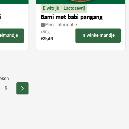
Eiwitrijk
Lactosevrij
i
Bami met babi pangang
Meer informatie
450g
kelmandje
In winkelmandje
Product prijs:
€9,49
eken
6