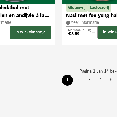
haktbal met
Glutenvrij
Lactosevrij
en en andijvie à la
Nasi met foe yong ha
rmatie
Meer informatie
Normaal 450g
In winkelmandje
In win
€8,69
s:
Pagina
1
van
14
bek
1
2
3
4
5