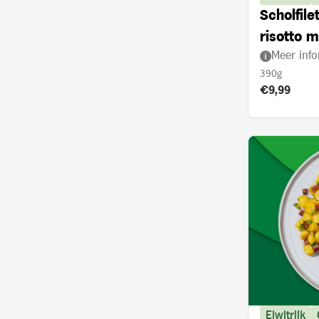
Scholfil
risotto m
Meer info
ovenged
390g
Product prij
€9,99
Eiwitrijk