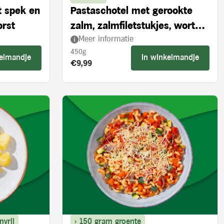
t spek en
Pastaschotel met gerookte
orst
zalm, zalmfiletstukjes, wortel
Meer informatie
en spinazie
450g
kelmandje
In winkelmandje
Product prijs:
€9,99
nvrij
> 150 gram groente