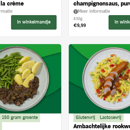
 la crème
champignonsaus, pur
rmatie
Meer informatie
broccoli
430g
In winkelmandje
In win
s:
Product prijs:
€9,99
> 150 gram groente
Glutenvrij
Lactosevrij
Ambachtelijke rookw