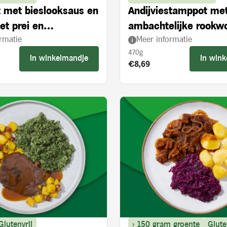
et met bieslooksaus en
Andijviestamppot me
et prei en
ambachtelijke rookw
rmatie
Meer informatie
roogde tomaten
470g
In winkelmandje
In win
s:
Product prijs:
€8,69
Glutenvrij
> 150 gram groente
Glute