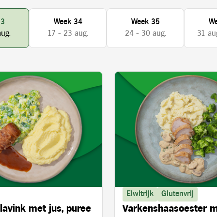
33
Week 34
Week 35
We
aug.
17 - 23 aug.
24 - 30 aug.
31 aug
Eiwitrijk
Glutenvrij
lavink met jus, puree
Varkenshaasoester 