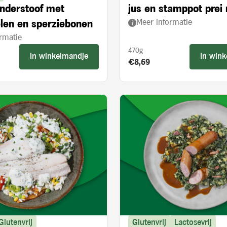
nderstoof met
jus en stamppot prei
Meer informatie
len en sperziebonen
paprika
rmatie
470g
In winkelmandje
In win
s:
Product prijs:
€8,69
Glutenvrij
Glutenvrij
Lactosevrij