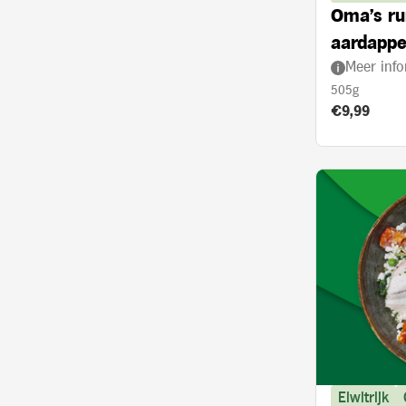
Oma's ru
aardappe
Meer info
505g
Product prij
€9,99
Eiwitrijk