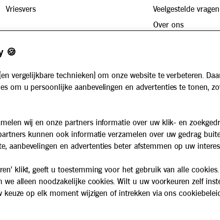
Vriesvers
Veelgestelde vragen
Over ons
Zakelijk
Werken bij
y 🍪
Maaltijdservice voor bedrijven
Nieuws
Voor instellingen
(en vergelijkbare technieken) om onze website te verbeteren. Daa
Algemene voorwaarden
es om u persoonlijke aanbevelingen en advertenties te tonen, z
Privacybeleid
Cookiebeleid
melen wij en onze partners informatie over uw klik- en zoekged
 partners kunnen ook informatie verzamelen over uw gedrag buit
e, aanbevelingen en advertenties beter afstemmen op uw interes
en' klikt, geeft u toestemming voor het gebruik van alle cookies.
n we alleen noodzakelijke cookies. Wilt u uw voorkeuren zelf inst
 uw keuze op elk moment wijzigen of intrekken via ons cookiebelei