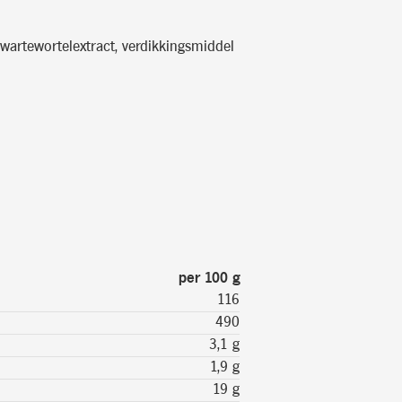
wartewortelextract, verdikkingsmiddel
per 100 g
116
490
3,1 g
1,9 g
19 g