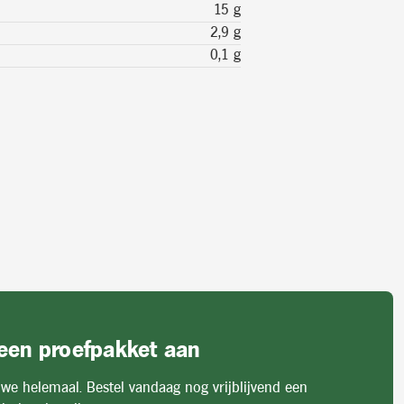
15 g
2,9 g
0,1 g
 een proefpakket aan
 we helemaal. Bestel vandaag nog vrijblijvend een