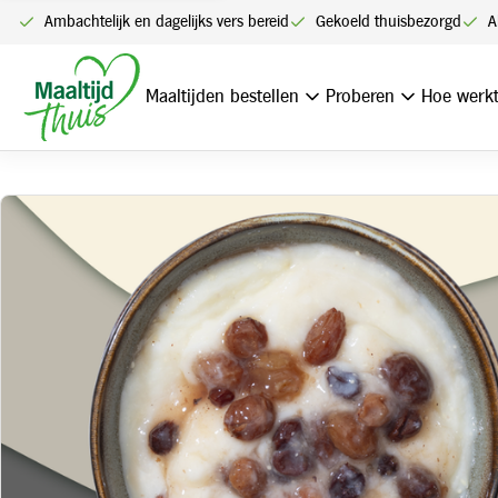
Ambachtelijk en dagelijks vers bereid
Gekoeld thuisbezorgd
A
Home
Boer’n griesmeelpap rode bes
Maaltijden bestellen
Proberen
Hoe werkt