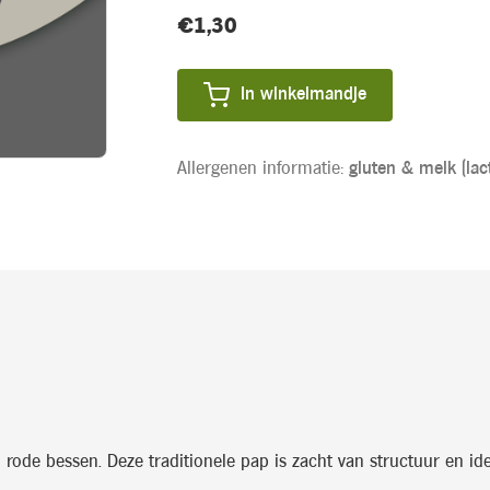
Huidige
€1,30
Product
voorraad:
prijs:
In winkelmandje
Allergenen informatie:
gluten &
melk (lac
rode bessen. Deze traditionele pap is zacht van structuur en idea