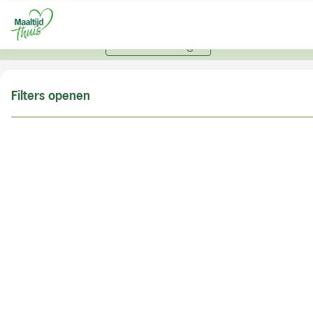
U kunt alleen bestellen met een account. Heeft u nog
geen account? Vraag hier uw account aan.
Account aanvragen
Filters openen
Doe de postcodecheck
Vul uw postcode in om te kunnen zien of wij ook in
uw woonplaats bezorgen!
Postcode
Controleren