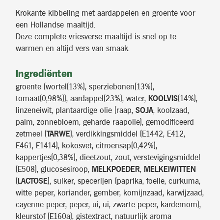
Krokante kibbeling met aardappelen en groente voor
een Hollandse maaltijd.
Deze complete vriesverse maaltijd is snel op te
warmen en altijd vers van smaak.
Ingrediënten
groente (wortel(13%), sperziebonen(13%),
tomaat(0,98%)), aardappel(23%), water,
KOOLVIS
(14%),
linzeneiwit, plantaardige olie (raap,
SOJA
, koolzaad,
palm, zonnebloem, geharde raapolie), gemodificeerd
zetmeel (
TARWE
), verdikkingsmiddel (E1442, E412,
E461, E1414), kokosvet, citroensap(0,42%),
kappertjes(0,38%), dieetzout, zout, verstevigingsmiddel
(E508), glucosesiroop,
MELKPOEDER
,
MELKEIWITTEN
(
LACTOSE
), suiker, specerijen (paprika, foelie, curkuma,
witte peper, koriander, gember, komijnzaad, karwijzaad,
cayenne peper, peper, ui, ui, zwarte peper, kardemom),
kleurstof (E160a), gistextract, natuurlijk aroma