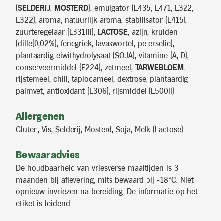
(
SELDERIJ
,
MOSTERD
), emulgator (E435, E471, E322,
E322), aroma, natuurlijk aroma, stabilisator (E415),
zuurteregelaar (E331iii),
LACTOSE
, azijn, kruiden
(dille(0,02%), fenegriek, lavaswortel, peterselie),
plantaardig eiwithydrolysaat (SOJA), vitamine (A, D),
conserveermiddel (E224), zetmeel,
TARWEBLOEM
,
rijstemeel, chili, tapiocameel, dextrose, plantaardig
palmvet, antioxidant (E306), rijsmiddel (E500ii)
Allergenen
Gluten, Vis, Selderij, Mosterd, Soja, Melk (Lactose)
Bewaaradvies
De houdbaarheid van vriesverse maaltijden is 3
maanden bij aflevering, mits bewaard bij -18°C. Niet
opnieuw invriezen na bereiding. De informatie op het
etiket is leidend.