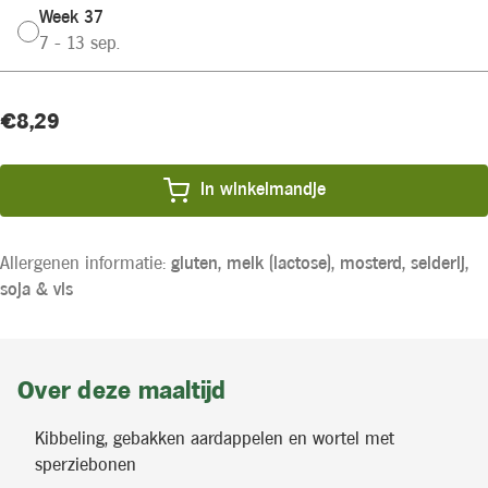
Week 37
7 - 13 sep.
Huidige
Product
€8,29
voorraad:
prijs:
In winkelmandje
Allergenen informatie:
gluten,
melk (lactose),
mosterd,
selderij,
soja &
vis
Over deze maaltijd
Kibbeling, gebakken aardappelen en wortel met
sperziebonen