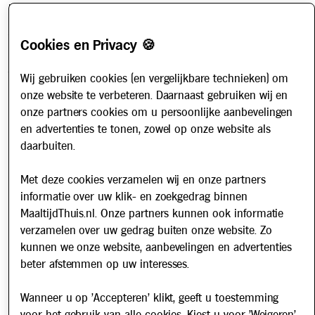
Hoe werkt het?
Account aanvragen
Cookies en Privacy 🍪
Contact
Veelgestelde vragen
Wij gebruiken cookies (en vergelijkbare technieken) om
onze website te verbeteren. Daarnaast gebruiken wij en
Over ons
onze partners cookies om u persoonlijke aanbevelingen
Werken bij
en advertenties te tonen, zowel op onze website als
Nieuws
daarbuiten.
Met deze cookies verzamelen wij en onze partners
Nieuwsbrief
informatie over uw klik- en zoekgedrag binnen
Schrijf u in voor onze nieuwsbrief en blijf op de hoogte van
MaaltijdThuis.nl. Onze partners kunnen ook informatie
updates over Maaltijd Thuis!
verzamelen over uw gedrag buiten onze website. Zo
E-mailadres
kunnen we onze website, aanbevelingen en advertenties
beter afstemmen op uw interesses.
Wanneer u op 'Accepteren' klikt, geeft u toestemming