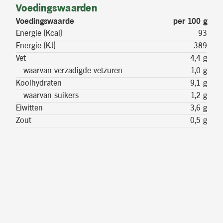
Voedingswaarden
Voedingswaarde
per 100 g
Energie (Kcal)
93
Energie (KJ)
389
Vet
4,4 g
waarvan verzadigde vetzuren
1,0 g
Koolhydraten
9,1 g
waarvan suikers
1,2 g
Eiwitten
3,6 g
Zout
0,5 g