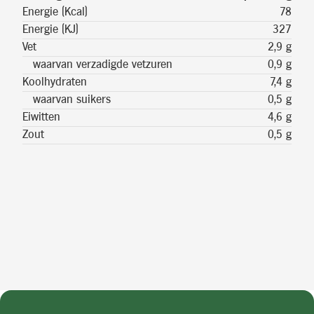
Energie (Kcal)
78
Energie (KJ)
327
Vet
2,9 g
waarvan verzadigde vetzuren
0,9 g
Koolhydraten
7,4 g
waarvan suikers
0,5 g
Eiwitten
4,6 g
Zout
0,5 g