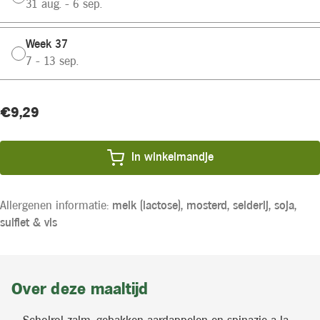
31 aug. - 6 sep.
Week 37
7 - 13 sep.
Huidige
Product
€9,29
voorraad:
prijs:
In winkelmandje
Allergenen informatie:
melk (lactose),
mosterd,
selderij,
soja,
sulfiet &
vis
Over deze maaltijd