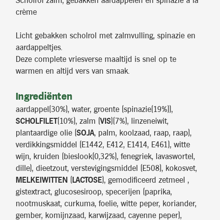
Scholrol zalm, gebakken aardappelen en spinazie a la
crème
Licht gebakken scholrol met zalmvulling, spinazie en
aardappeltjes.
Deze complete vriesverse maaltijd is snel op te
warmen en altijd vers van smaak.
Ingrediënten
aardappel(30%), water, groente (spinazie(19%)),
SCHOLFILET
(10%), zalm (
VIS
)(7%), linzeneiwit,
plantaardige olie (
SOJA
, palm, koolzaad, raap, raap),
verdikkingsmiddel (E1442, E412, E1414, E461), witte
wijn, kruiden (bieslook(0,32%), fenegriek, lavaswortel,
dille), dieetzout, verstevigingsmiddel (E508), kokosvet,
MELKEIWITTEN
(
LACTOSE
), gemodificeerd zetmeel ,
gistextract, glucosesiroop, specerijen (paprika,
nootmuskaat, curkuma, foelie, witte peper, koriander,
gember, komijnzaad, karwijzaad, cayenne peper),