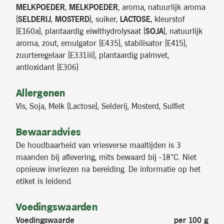
MELKPOEDER
,
MELKPOEDER
, aroma, natuurlijk aroma
(
SELDERIJ
,
MOSTERD
), suiker,
LACTOSE,
kleurstof
(E160a), plantaardig eiwithydrolysaat (
SOJA
), natuurlijk
aroma, zout, emulgator (E435), stabilisator (E415),
zuurteregelaar (E331iii), plantaardig palmvet,
antioxidant (E306)
Allergenen
Vis, Soja, Melk (Lactose), Selderij, Mosterd, Sulfiet
Bewaaradvies
De houdbaarheid van vriesverse maaltijden is 3
maanden bij aflevering, mits bewaard bij -18°C. Niet
opnieuw invriezen na bereiding. De informatie op het
etiket is leidend.
Voedingswaarden
Voedingswaarde
per 100 g