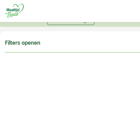
U kunt alleen bestellen met een account. Heeft u nog
geen account? Vraag hier uw account aan.
Account aanvragen
Filters openen
Doe de postcodecheck
Vul uw postcode in om te kunnen zien of wij ook in
uw woonplaats bezorgen!
Postcode
Controleren