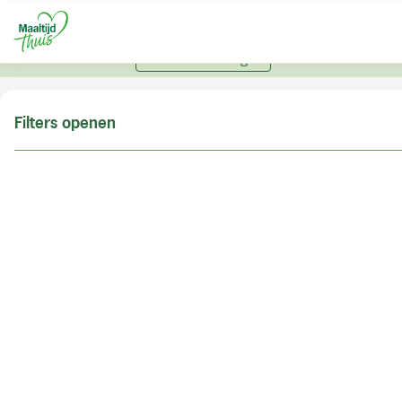
U kunt alleen bestellen met een account. Heeft u nog
geen account? Vraag hier uw account aan.
Account aanvragen
Filters openen
Doe de postcodecheck
Vul uw postcode in om te kunnen zien of wij ook in
uw woonplaats bezorgen!
Postcode
Controleren