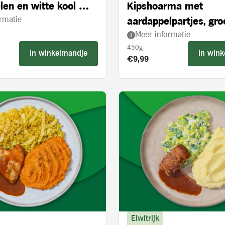
len en witte kool met
Kipshoarma met
rmatie
 appelstukjes
aardappelpartjes, gr
Meer informatie
en knoflooksaus
450g
In winkelmandje
In win
s:
Product prijs:
€9,99
Eiwitrijk