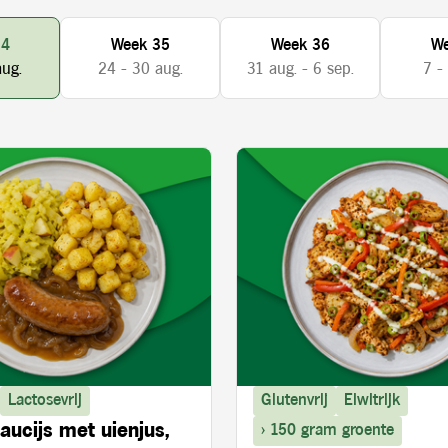
34
Week 35
Week 36
We
aug.
24 - 30 aug.
31 aug. - 6 sep.
7 -
Lactosevrij
Glutenvrij
Eiwitrijk
aucijs met uienjus,
> 150 gram groente