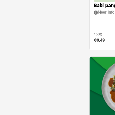
Babi pan
Meer info
450g
Product prij
€9,49