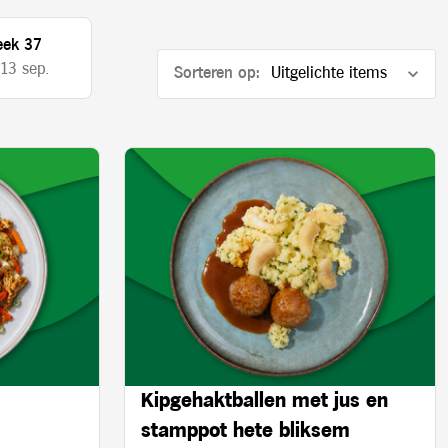
ek 37
 13 sep.
Sorteren op:
Kipgehaktballen met jus en
stamppot hete bliksem