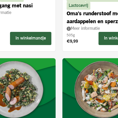
gang met nasi
Lactosevrij
rmatie
Oma's runderstoof m
aardappelen en sper
Meer informatie
505g
In winkelmandje
In win
s:
Product prijs:
€9,99