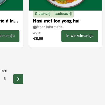
Glutenvrij
Lactosevrij
ie à la
Nasi met foe yong hai
Meer informatie
450g
kelmandje
In winkelmandje
Product prijs:
€8,69
eken
6