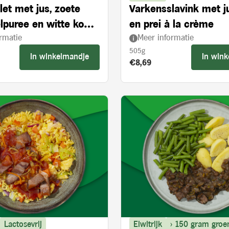
let met jus, zoete
Varkensslavink met j
lpuree en witte kool
en prei à la crème
rmatie
Meer informatie
ie en appelstukjes
505g
In winkelmandje
In win
s:
Product prijs:
€8,69
Lactosevrij
Eiwitrijk
> 150 gram groe