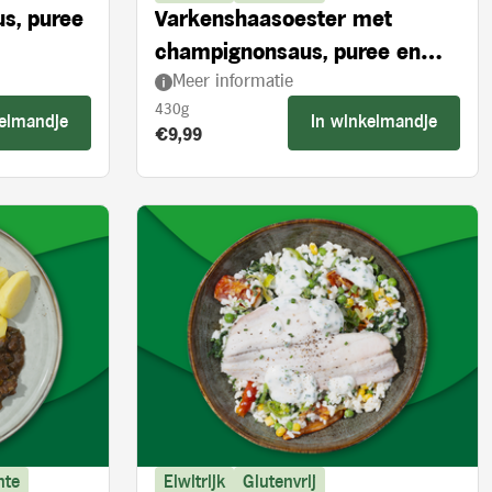
us, puree
Varkenshaasoester met
champignonsaus, puree en
Meer informatie
broccoli
430g
kelmandje
In winkelmandje
Product prijs:
€9,99
nte
Eiwitrijk
Glutenvrij