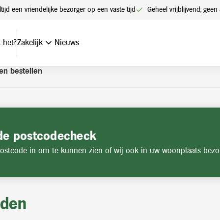
t een account. Heeft u nog geen account? Vraag hier uw account
ltijd een vriendelijke bezorger op een vaste tijd
Geheel vrijblijvend, ge
 het?
Zakelijk
Nieuws
en bestellen
de postcodecheck
ostcode in om te kunnen zien of wij ook in uw woonplaats bezo
jden