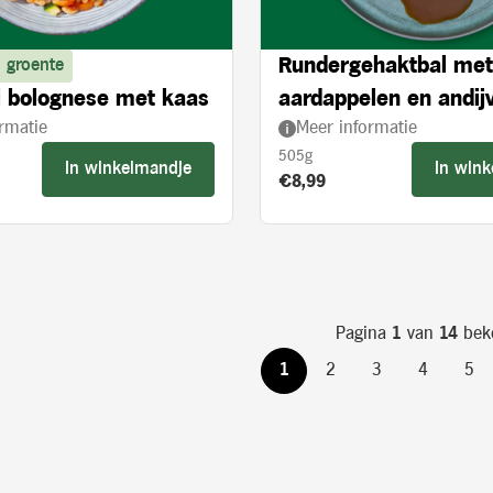
Rundergehaktbal met
 groente
 bolognese met kaas
aardappelen en andijv
rmatie
Meer informatie
crème
505g
In winkelmandje
In win
s:
Product prijs:
€8,99
Pagina
1
van
14
bek
1
2
3
4
5