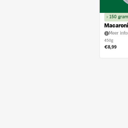
> 150 gram
Macaroni
Meer info
450g
Product prij
€8,99