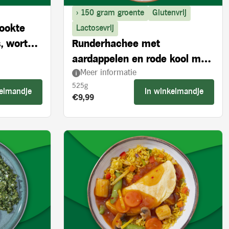
> 150 gram groente
Glutenvrij
rookte
Lactosevrij
, wortel
Runderhachee met
aardappelen en rode kool met
Meer informatie
appel
525g
kelmandje
In winkelmandje
Product prijs:
€9,99