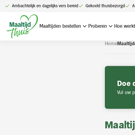
U kunt alleen bestellen me
Ambachtelijk en dagelijks vers bereid
Gekoeld thuisbezorgd
A
Navigatie
overslaan
Maaltijden bestellen
Proberen
Hoe werkt
Home
Maaltijd
Doe 
Vul uw p
Maalti