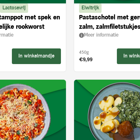
Lactosevrij
Eiwitrijk
stamppot met spek en
Pastaschotel met ge
lijke rookworst
zalm, zalmfiletstukjes
rmatie
Meer informatie
en spinazie
450g
In winkelmandje
In win
s:
Product prijs:
€9,99