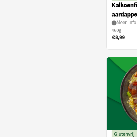
Kalkoenfi
aardappe
Meer info
met kerr
460g
Product prij
€8,99
Glutenvrij