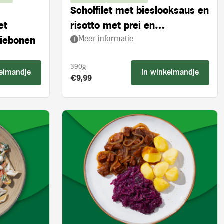
Scholfilet met bieslooksaus en
et
risotto met prei en
Meer informatie
ziebonen
ovengedroogde tomaten
390g
kelmandje
In winkelmandje
Product prijs:
€9,99