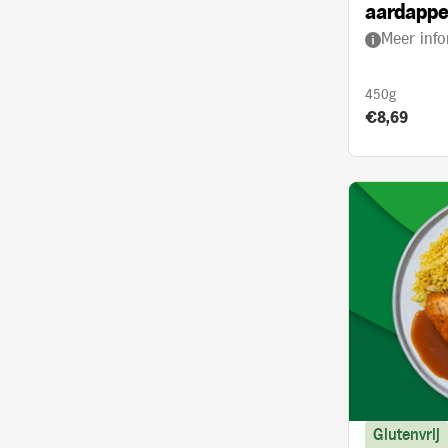
aardappe
Meer info
kerrie en
450g
Product prij
€8,69
Glutenvrij